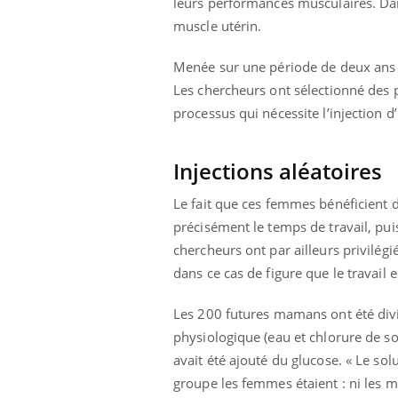
leurs performances musculaires. Dans
Comment éviter une otite
muscle utérin.
pendant les vacances ?
Menée sur une période de deux ans e
Les chercheurs ont sélectionné des p
processus qui nécessite l’injection
Injections aléatoires
Le fait que ces femmes bénéficient
précisément le temps de travail, pui
chercheurs ont par ailleurs privilég
dans ce cas de figure que le travail e
Les 200 futures mamans ont été div
physiologique (eau et chlorure de so
avait été ajouté du glucose. « Le so
groupe les femmes étaient : ni les ma