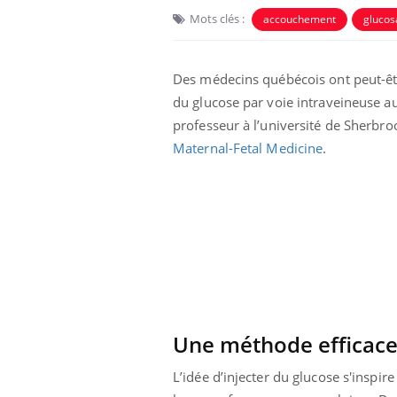
Mots clés :
accouchement
gluco
Des médecins québécois ont peut-être
du glucose par voie intraveineuse au
professeur à l’université de Sherbro
Maternal-Fetal Medicine
.
Bébés, jeunes enfants :
quelle trousse à
pharmacie pour les
vacances ?
Syndrome métabolique :
Une méthode efficace 
quels sont les meilleurs
exercices physiques ?
L’idée d’injecter du glucose s'inspi