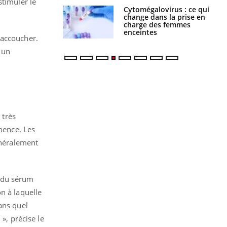
stimuler le
olorectal : une
Cytomégalovirus : ce qui
e simple aurait
change dans la prise en
la donne au Pays
charge des femmes
enceintes
'accoucher.
 un
 très
mmence. Les
énéralement
e du sérum
n à laquelle
ans quel
», précise le