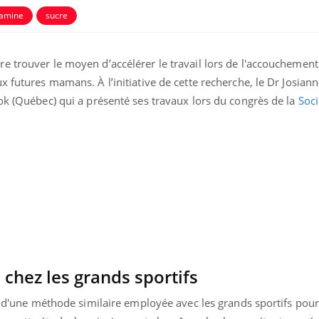
samine
sucre
 trouver le moyen d’accélérer le travail lors de l'accouchement
x futures mamans. À l’initiative de cette recherche, le Dr Josiann
ok (Québec) qui a présenté ses travaux lors du congrès de la
Soci
Hantavirus : un cas
Comment
détecté chez un touriste
écrans 
en France
Mortalité infantile : un
Toujour
chez les grands sportifs
rapport s’interroge sur
comment
son taux élevé en France
empiète
sur nos 
re d'une méthode similaire employée avec les grands sportifs pou