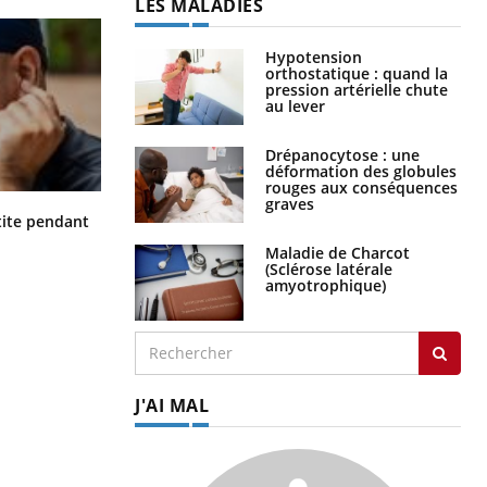
LES MALADIES
Hypotension
orthostatique : quand la
pression artérielle chute
au lever
Drépanocytose : une
déformation des globules
rouges aux conséquences
graves
Hantavirus : un cas détecté chez un
ite pendant
touriste en France
Maladie de Charcot
(Sclérose latérale
amyotrophique)
J'AI MAL