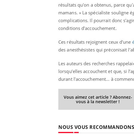
résultats qu'on a obtenus, parce qu'
mamans. » La spécialiste souligne é
complications. Il pourrait donc s'ag
Eczéma Chronique des Mains :
Car
conditions d'accouchement.
Youtube
You
Youtube
expliquer ma maladie
pré
Ces résultats rejoignent ceux d'une
é
Il y a des sujets qui sont faciles à aborder...
Fati
des anesthésistes qui préconisait l’ab
d'autres non ! D'un côté, poser des
mêm
questions sur la maladie d'un proche c'est
care
montrer ...
...
Les auteurs des recherches rappel
lorsqu’elles accouchent et que, si l’
durant l'accouchement... à commence
Vous aimez cet article ? Abonnez-
vous à la newsletter !
NOUS VOUS RECOMMANDON