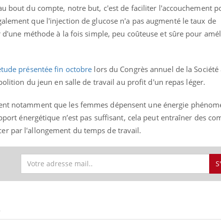
au bout du compte, notre but, c'est de faciliter l'accouchement p
galement que l'injection de glucose n'a pas augmenté le taux de
ir d'une méthode à la fois simple, peu coûteuse et sûre pour amél
ence en fer : comprendre pour
Insuline & Charge ment
tube
Youtube
Youtube
Yout
venir
osait en parler??
tude présentée fin octobre
lors du Congrès annuel de la Société
gue, irritabilité, brouillard mental ou
En 2026, l'insuline dans l
olition du jeun en salle de travail au profit d'un repas léger.
e alopécie… Les symptômes de la
reste entourée d'idées re
nce en fer sont multiples ce qui la rend
patients comme parfois ch
aient notamment que les femmes dépensent une énergie phénom
apport énergétique n’est pas suffisant, cela peut entraîner des co
r par l'allongement du temps de travail.
S
S