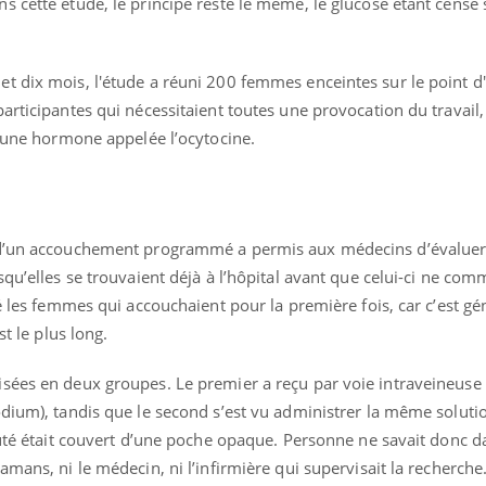
 cette étude, le principe reste le même, le glucose étant censé 
Grossesse à risque : ce jus
Cancer c
naturel attire l'attention
stratégi
des chercheurs
changé 
basque
t dix mois, l'étude a réuni 200 femmes enceintes sur le point d
articipantes qui nécessitaient toutes une provocation du travail,
 d’une hormone appelée l’ocytocine.
 d’un accouchement programmé a permis aux médecins d’évaluer
squ’elles se trouvaient déjà à l’hôpital avant que celui-ci ne co
ié les femmes qui accouchaient pour la première fois, car c’est g
st le plus long.
isées en deux groupes. Le premier a reçu par voie intraveineus
dium), tandis que le second s’est vu administrer la même solutio
luté était couvert d’une poche opaque. Personne ne savait donc d
mans, ni le médecin, ni l’infirmière qui supervisait la recherche. 