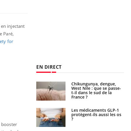
 en injectant
e Paré,
ety for
EN DIRECT
 oublier les
Chikungunya, dengue,
en vacances ?
West Nile : que se passe-
t-il dans le sud de la
France ?
s connectés :
Les médicaments GLP-1
 le travail
protègent-ils aussi les os
 de plus en plus
?
soirées
r booster