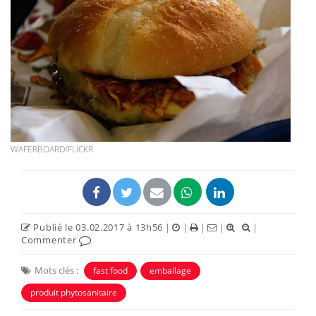
WAFERBOARD/FLICKR
Publié le 03.02.2017 à 13h56
|
|
|
|
|
Commenter
Mots clés :
fast food
emballage
produit phytosanitaire