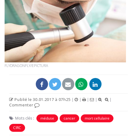
FLYDRAGONFLY/EPICTURA
Publié le 30.01.2017 à 07h25
|
|
|
|
|
Commenter
Mots clés :
méduse
cancer
mort cellulaire
CIRC