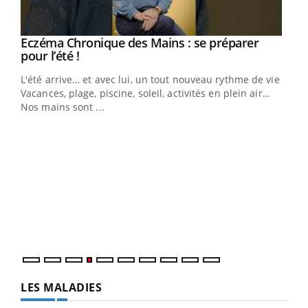
Eczéma Chronique des Mains : se préparer
Youtube
Youtube
pour l’été !
L'été arrive… et avec lui, un tout nouveau rythme de vie !
Vacances, plage, piscine, soleil, activités en plein air…
Nos mains sont ...
Dia
You
Le 
pers
ques
LES MALADIES