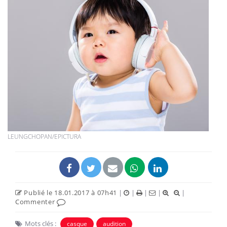
LEUNGCHOPAN/EPICTURA
Publié le 18.01.2017 à 07h41
|
|
|
|
|
Commenter
Mots clés :
casque
audition