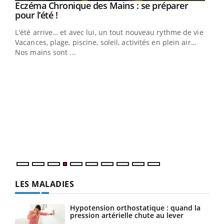
Eczéma Chronique des Mains : se préparer
Youtube
Youtube
pour l’été !
L'été arrive… et avec lui, un tout nouveau rythme de vie !
Vacances, plage, piscine, soleil, activités en plein air…
Nos mains sont ...
Dia
You
Le 
pers
ques
LES MALADIES
Hypotension orthostatique : quand la
pression artérielle chute au lever