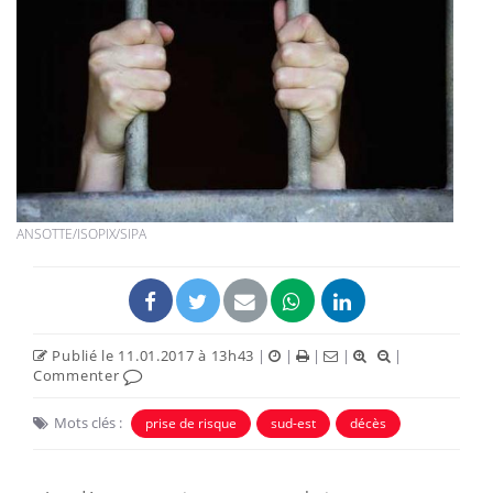
ANSOTTE/ISOPIX/SIPA
Publié le 11.01.2017 à 13h43
|
|
|
|
|
Commenter
Mots clés :
prise de risque
sud-est
décès