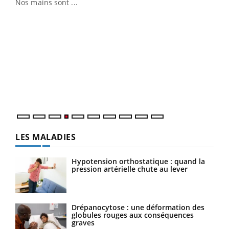
Nos mains sont ...
Dia
You
Le 
pers
ques
LES MALADIES
Hypotension orthostatique : quand la
pression artérielle chute au lever
Drépanocytose : une déformation des
globules rouges aux conséquences
graves