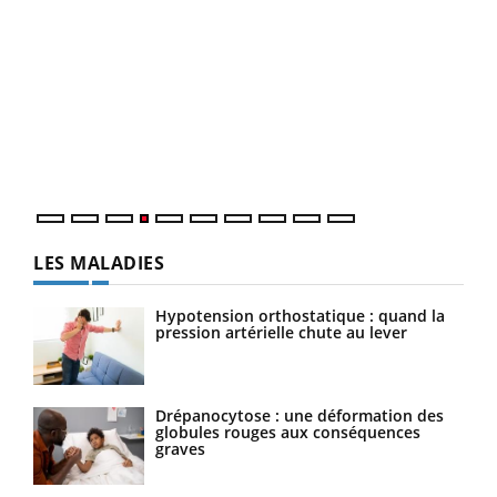
Dia
You
Le 
pers
ques
LES MALADIES
Hypotension orthostatique : quand la
pression artérielle chute au lever
Drépanocytose : une déformation des
globules rouges aux conséquences
graves