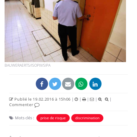
BAUWERAERTS/ISOPIX/SIPA
Publié le 19.02.2016 à 15h06
|
|
|
|
|
Commenter
Mots clés :
prise de risque
discrimination