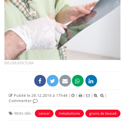
BYLOVE/EPICTURA
Publié le 28.12.2016 à 17h44
|
|
|
|
|
Commenter
Mots clés :
cancer
métabolisme
grains de beauté