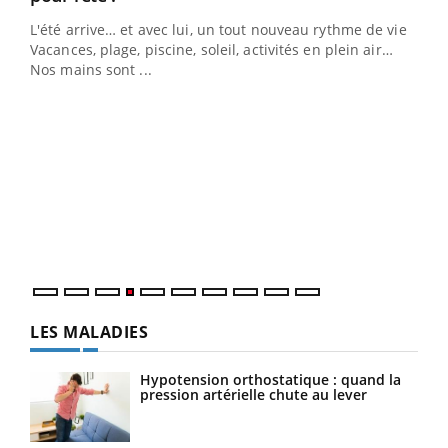
L'été arrive… et avec lui, un tout nouveau rythme de vie !
Vacances, plage, piscine, soleil, activités en plein air…
Nos mains sont ...
Dia
You
Le 
pers
ques
LES MALADIES
Hypotension orthostatique : quand la
pression artérielle chute au lever