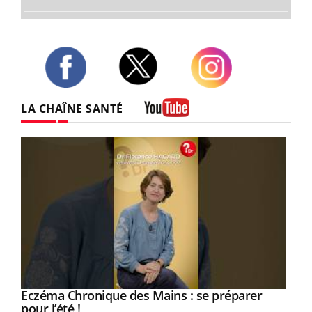
Twitter
Facebook
Instagram
LA CHAÎNE SANTÉ
Youtube
Eczéma Chronique des Mains : se préparer
Youtube
Youtube
pour l’été !