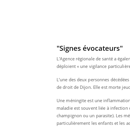
"Signes évocateurs"
L'Agence régionale de santé a égalem
déploient « une vigilance particulièr
L’une des deux personnes décédées es
de droit de Dijon. Elle est morte je
Une méningite est une inflammation 
 Mains :
Carence en fer : comprendre pour
Ins
Youtube
You
maladie est souvent liée à infection
Youtube
Youtube
prévenir
osa
champignon ou un parasite). Les mén
aciles à aborder...
Fatigue, irritabilité, brouillard mental ou
En 2
particulièrement les enfants et les a
poser des
même alopécie… Les symptômes de la
rest