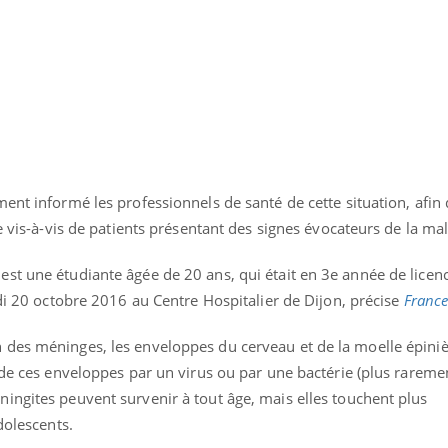
ent informé les professionnels de santé de cette situation, afin q
e vis-à-vis de patients présentant des signes évocateurs de la mal
t une étudiante âgée de 20 ans, qui était en 3e année de licence
udi 20 octobre 2016 au Centre Hospitalier de Dijon, précise
Franc
des méninges, les enveloppes du cerveau et de la moelle épiniè
uline & Charge mentale : et si on
Eczéma Chronique des
tube
Youtube
 de ces enveloppes par un virus ou par une bactérie (plus rareme
Youtube
Y
it en parler??
préparer pour l’été !
ingites peuvent survenir à tout âge, mais elles touchent plus
026, l'insuline dans le diabète de type 2
L'été arrive… et avec lui,
dolescents.
e entourée d'idées reçues chez les
rythme de vie ! Vacances, 