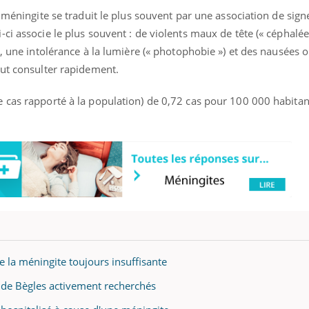
ients comme parfois chez les soignants.
soleil, activités en plein
 méningite se traduit le plus souvent par une association de sign
sont ...
ci associe le plus souvent : de violents maux de tête (« céphalée
e, une intolérance à la lumière (« photophobie ») et des nausées 
aut consulter rapidement.
 cas rapporté à la population) de 0,72 cas pour 100 000 habitan
re la méningite toujours insuffisante
ub de Bègles activement recherchés