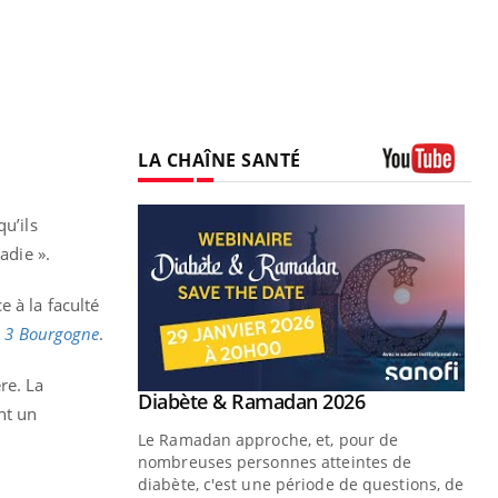
LA CHAÎNE SANTÉ
Youtube
u’ils
adie ».
 à la faculté
e 3 Bourgogne
.
re. La
Youtube
 Mains : se
Diabète & Ramadan 2026
Youtube
nt un
outube
Le Ramadan approche, et, pour de
 un tout nouveau
nombreuses personnes atteintes de
plage, piscine,
diabète, c'est une période de questions, de