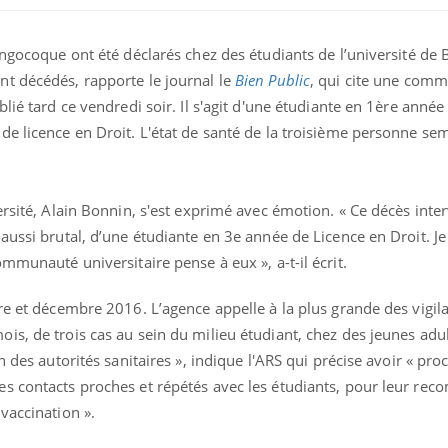
ingocoque ont été déclarés chez des étudiants de l’université de
t décédés, rapporte le journal le
Bien Public
, qui cite une com
lié tard ce vendredi soir. Il s'agit d'une étudiante en 1ère anné
de licence en Droit. L'état de santé de la troisième personne se
ersité, Alain Bonnin, s'est exprimé avec émotion. « Ce décès inter
aussi brutal, d’une étudiante en 3e année de Licence en Droit. Je 
mmunauté universitaire pense à eux », a-t-il écrit.
re et décembre 2016. L’agence appelle à la plus grande des vigila
s, de trois cas au sein du milieu étudiant, chez des jeunes adul
n des autorités sanitaires », indique l'ARS qui précise avoir « pro
s contacts proches et répétés avec les étudiants, pour leur re
vaccination ».