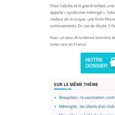
'un proche c'est
carence en fer sont multiples ce qui la rend
pat
Chez l’adulte et le grand enfant, une
...
appelle « syndrome méningé ». Celui-
raideur de la nuque, une forte fièvr
vomissements. En cas de doute, il f
Avec un taux d’incidence (nombre de
reste rare en France.
SUR LE MÊME THÈME
Beaujolais : la vaccination cont
Méningite : les clients d'un cl