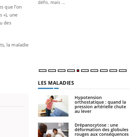
 air… Nos mains
défis, mais ...
es que l’on
Un
You
s »), une
fac
ou des
pr
Un 
mut
ts, la maladie
san
num
LES MALADIES
Hypotension
orthostatique : quand la
pression artérielle chute
au lever
Drépanocytose : une
déformation des globules
rouges aux conséquences