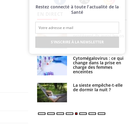
Restez connecté à toute l’actualité de la
Twitter
Facebook
Instagram
Santé
EN DIRECT
s connectés :
Les médicaments GLP-1
 le travail
protègent-ils aussi les os
 de plus en plus
?
S'INSCRIRE À LA NEWSLETTER
soirées
olorectal : une
Cytomégalovirus : ce qui
e simple aurait
change dans la prise en
la donne au Pays
charge des femmes
enceintes
unya, dengue,
La sieste empêche-t-elle
e : que se passe-
de dormir la nuit ?
s le sud de la