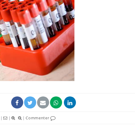
Mortalité infantile : un
Toujour
rapport s’interroge sur
comment
son taux élevé en France
empiète
sur nos 
Grossesse à risque : ce jus
Cancer c
naturel attire l'attention
stratégi
des chercheurs
changé 
basque
Comment oublier les
Chikung
écrans en vacances ?
West Nil
t-il dan
France ?
|
|
|
Commenter