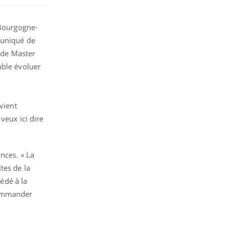
 Bourgogne-
muniqué de
e de Master
mble évoluer
vient
veux ici dire
nces. « La
tes de la
cédé à la
commander