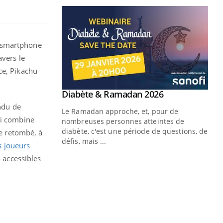
ur smartphone
avers le
ce, Pikachu
endu de
ui combine
te retombé, à
s joueurs
o accessibles