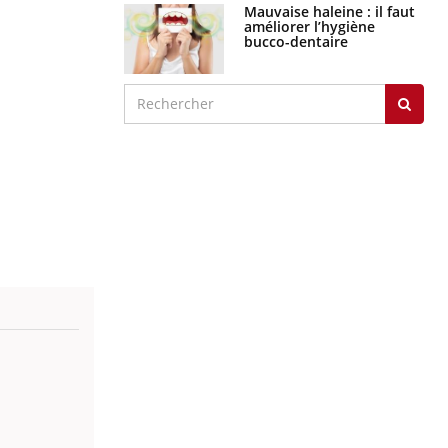
graves
Maladie de Charcot
(Sclérose latérale
amyotrophique)
J'AI MAL