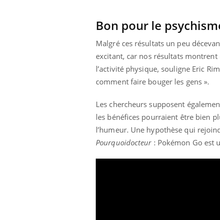
'un proche c'est
carence en fer sont multiples ce qui la rend
pat
...
Bon pour le psychism
Malgré ces résultats un peu décevan
excitant, car nos résultats montrent
l’activité physique, souligne Eric Ri
comment faire bouger les gens ».
Les chercheurs supposent également q
les bénéfices pourraient être bien pl
l’humeur. Une hypothèse qui rejoind
Pourquoidocteur
: Pokémon Go est u