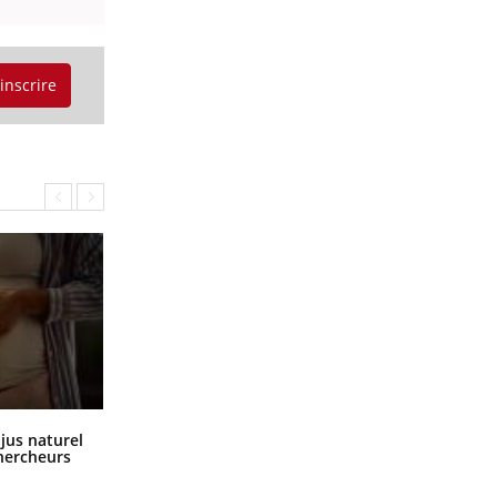
SYMPTÔMES
'inscrire
Douleurs de l’avant-pied :
des métatarsalgies à 90 %
liées à problème d’appui
Mauvaise haleine : il faut
améliorer l’hygiène
bucco-dentaire
Comment oublier les écrans en
 jus naturel
vacances ?
chercheurs