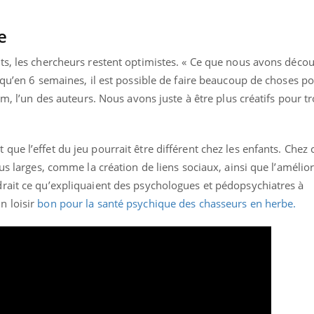
ients comme parfois chez les soignants.
soleil, activités en plein
sont ...
e
ts, les chercheurs restent optimistes. « Ce que nous avons décou
 qu’en 6 semaines, il est possible de faire beaucoup de choses p
mm, l’un des auteurs. Nous avons juste à être plus créatifs pour t
ue l’effet du jeu pourrait être différent chez les enfants. Chez 
us larges, comme la création de liens sociaux, ainsi que l’amélio
rait ce qu’expliquaient des psychologues et pédopsychiatres à
n loisir
bon pour la santé psychique des chasseurs en herbe.