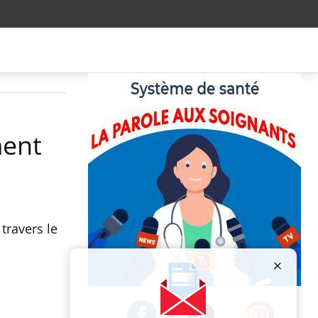
ment
travers le
Publicité