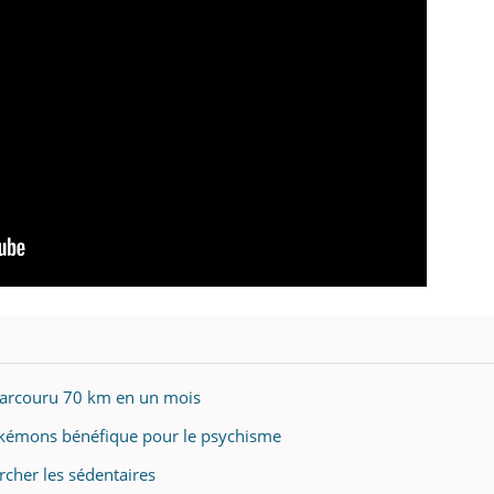
parcouru 70 km en un mois
kémons bénéfique pour le psychisme
rcher les sédentaires