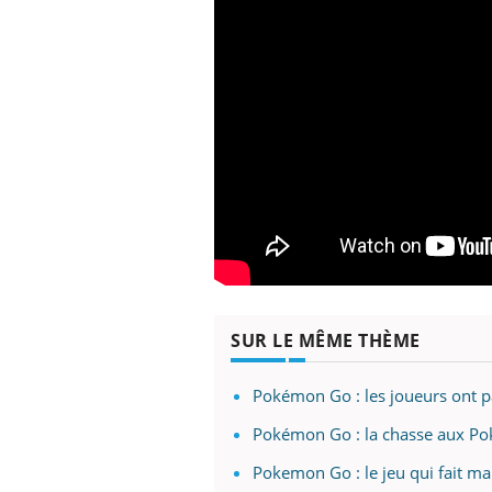
SUR LE MÊME THÈME
Pokémon Go : les joueurs ont 
Pokémon Go : la chasse aux Po
Pokemon Go : le jeu qui fait ma