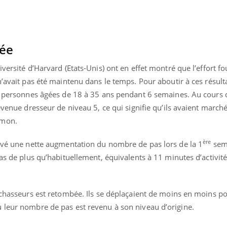
bée
versité d’Harvard (Etats-Unis) ont en effet montré que l’effort fo
’avait pas été maintenu dans le temps. Pour aboutir à ces résulta
00 personnes âgées de 18 à 35 ans pendant 6 semaines. Au cours 
devenue dresseur de niveau 5, ce qui signifie qu’ils avaient marc
émon.
ère
ervé une nette augmentation du nombre de pas lors de la 1
sema
pas de plus qu’habituellement, équivalents à 11 minutes d’activit
uline & Charge mentale : et si on
Eczéma Chronique des
tube
Youtube
Youtube
Y
it en parler??
préparer pour l’été !
s chasseurs est retombée. Ils se déplaçaient de moins en moins p
 leur nombre de pas est revenu à son niveau d’origine.
026, l'insuline dans le diabète de type 2
L'été arrive… et avec lui,
e entourée d'idées reçues chez les
rythme de vie ! Vacances, 