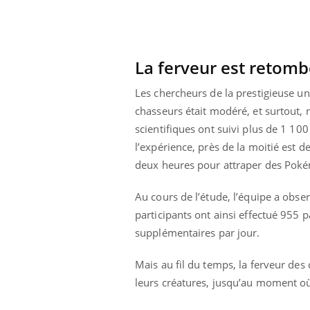
La ferveur est retom
Les chercheurs de la prestigieuse uni
chasseurs était modéré, et surtout, n
scientifiques ont suivi plus de 1 1
l’expérience, près de la moitié est 
deux heures pour attraper des Pok
Au cours de l’étude, l’équipe a obs
participants ont ainsi effectué 955 
supplémentaires par jour.
 Mains :
Carence en fer : comprendre pour
Ins
Youtube
You
Youtube
Youtube
prévenir
osa
Mais au fil du temps, la ferveur de
leurs créatures, jusqu’au moment où
aciles à aborder...
Fatigue, irritabilité, brouillard mental ou
En 2
poser des
même alopécie… Les symptômes de la
rest