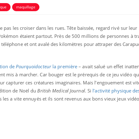
ique
maquillage
 ne pas les croiser dans les rues. Tête baissée, regard rivé sur le
 Pokémon étaient partout. Près de 500 millions de personnes à tr
r téléphone et ont avalé des kilomètres pour attraper des Carapu
ction de
Pourquoidocteur
la première
– avait salué un effet inatt
ent mis à marcher. Car bouger est le prérequis de ce jeu vidéo q
 pour capturer ces créatures imaginaires. Mais l’engouement est vi
édition de Noël du
British Medical Journal
. Si
l’activité physique de
rs les a vite ennuyés et ils sont revenus aux bons vieux jeux vidé