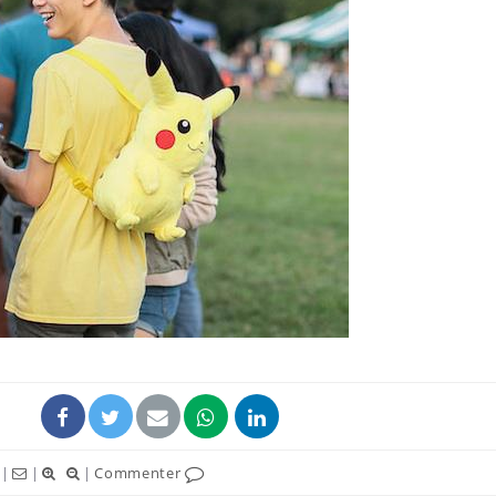
Chikungunya, dengue,
La siest
West Nile : que se passe-
de dormi
t-il dans le sud de la
France ?
Les médicaments GLP-1
VIH : la
protègent-ils aussi les os
tous les
?
elle enfi
Cytomégalovirus : ce qui
Pourquo
change dans la prise en
gâche-t-
charge des femmes
jours de
enceintes
|
|
|
Commenter