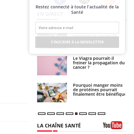
Restez connecté à toute l’actualité de la
Twitter
Facebook
Instagram
Santé
EN DIRECT
e empêche-t-elle
Fortes chaleurs :
r la nuit ?
pourquoi le risque de
noyade grimpe-t-il ?
S'INSCRIRE À LA NEWSLETTER
 fin du comprimé
Le Viagra pourrait-il
 jours se profile-t-
freiner la propagation du
n ?
cancer ?
i votre ventre
Pourquoi manger moins
il les premiers
de protéines pourrait
 vos vacances ?
finalement être bénéfique