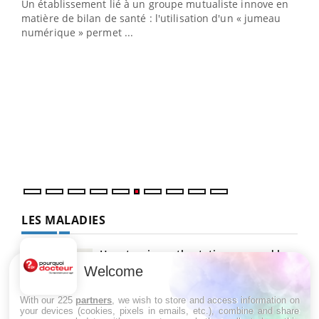
Un établissement lié à un groupe mutualiste innove en
e
matière de bilan de santé : l'utilisation d'un « jumeau
numérique » permet ...
COU
You
Coup
vous
épis
LES MALADIES
Hypotension orthostatique : quand la
pression artérielle chute au lever
Welcome
With our 225
partners
, we wish to store and access information on
your devices (cookies, pixels in emails, etc.), combine and share
Drépanocytose : une déformation des