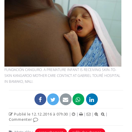
FUNDACIÓN CANGURO. A PREMATURE INFANT IS RECEIVING SKIN-TO-
SKIN KANGAROO MOTHER CARE CONTACT AT GABRIEL TOURÉ HOSPITAL
IN BAMAKO, MALI.
Publié le 12.12.2016 à 07h30
|
|
|
|
|
Commenter
Mots clés :