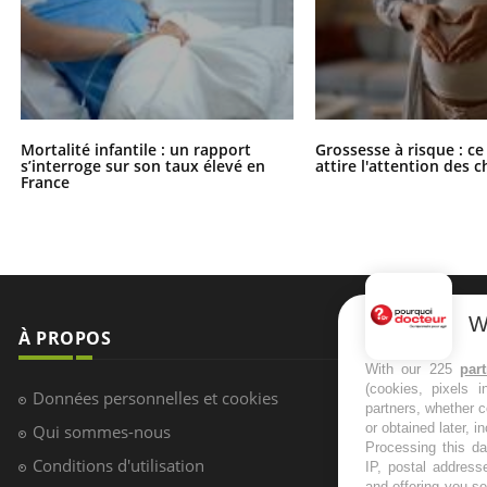
Mortalité infantile : un rapport
Grossesse à risque : ce
s’interroge sur son taux élevé en
attire l'attention des 
France
W
À PROPOS
NEWSLETT
With our 225
par
(cookies, pixels 
Recevez toute
Données personnelles et cookies
partners, whether c
infos santé
or obtained later, i
Qui sommes-nous
Processing this da
Conditions d'utilisation
IP, postal address
and offering you s