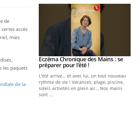
de de
 certes accès
riel, mais
ale : et si on
Eczéma Chronique des Mains : se
Youtube
rdisés,
ube
Youtube
préparer pour l’été !
e les paquets
e diabète de type 2
L'été arrive… et avec lui, un tout nouveau
çues chez les
rythme de vie ! Vacances, plage, piscine,
ndiale de la
ez les soignants.
soleil, activités en plein air… Nos mains
sont ...
Di
You
Le 
nom
dia
défi