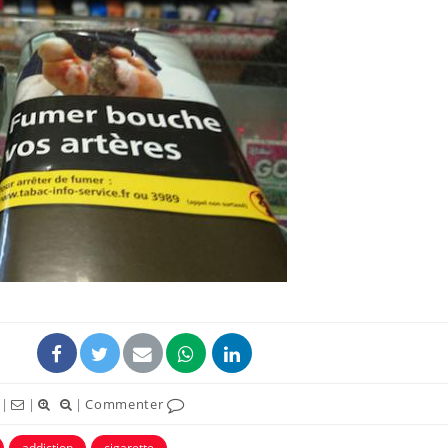
Comment oublier les
Chikung
écrans en vacances ?
West Nil
t-il dan
France ?
Toujours connectés :
Les méd
comment le travail
protègen
empiète de plus en plus
?
sur nos soirées
Cancer colorectal : une
Cytomég
stratégie simple aurait
change d
changé la donne au Pays
charge 
basque
enceint
|
|
|
Commenter
addiction
cigarette