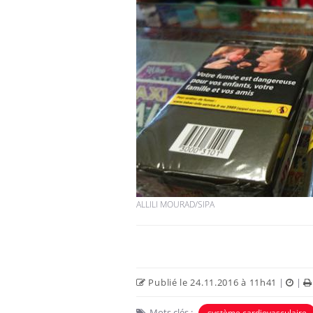
Hantavirus : un cas
détecté chez un touriste
en France
Mortalité infantile : un
rapport s’interroge sur
son taux élevé en France
Grossesse à risque : ce jus
ALLILI MOURAD/SIPA
naturel attire l'attention
des chercheurs
Publié le 24.11.2016 à 11h41
|
|
Mots clés :
système cardiovasculaire