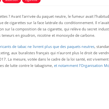
ttes ? Avant l’arrivée du paquet neutre, le fumeur avait l’habitu
 de cigarettes sur la face latérale du conditionnement. Il n’avait
on sur la composition de sa cigarette, qui relève du secret indust
s teneurs en goudron, nicotine et monoxyde de carbone.
ence en fer : comprendre pour
Insuline & Charge ment
tube
Youtube
ricants de tabac ne livrent plus que des paquets neutres
, standa
Youtube
Yout
venir
osait en parler??
ting, aux buralistes français qui n’auront plus le droit de vendr
017. La mesure, votée dans le cadre de la loi santé, est vivement
gue, irritabilité, brouillard mental ou
En 2026, l'insuline dans l
e alopécie… Les symptômes de la
reste entourée d'idées re
s de lutte contre le tabagisme,
et notamment l’Organisation Mo
nce en fer sont multiples ce qui la rend
patients comme parfois ch