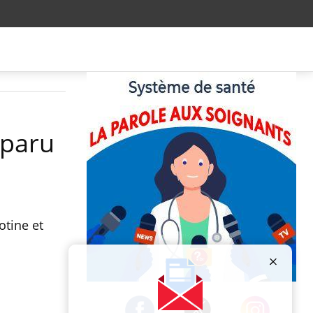
sparu
otine et
Publicité