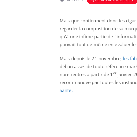
Mais que contiennent donc les cigare
regarder la composition de sa marque
qu’à une infime partie de l’informati
pouvait tout de même en évaluer le
Eczéma Chronique des Mains :
Car
Youtube
You
Mais depuis le 21 novembre,
les fab
Youtube
expliquer ma maladie
pré
débarrassés de toute référence marke
er
non-neutres à partir de 1
janvier 2
Il y a des sujets qui sont faciles à aborder...
Fati
d'autres non ! D'un côté, poser des
mêm
recommandée par toutes les instance
questions sur la maladie d'un proche c'est
care
Santé.
montrer ...
...