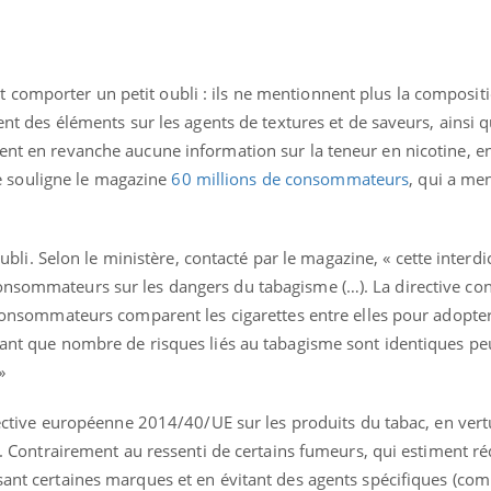
comporter un petit oubli : ils ne mentionnent plus la composit
hent des éléments sur les agents de textures et de saveurs, ainsi 
ment en revanche aucune information sur la teneur en nicotine, 
 souligne le magazine
60 millions de consommateurs
, qui a me
 oubli. Selon le ministère, contacté par le magazine, « cette interdi
onsommateurs sur les dangers du tabagisme (…). La directive co
s consommateurs comparent les cigarettes entre elles pour adopter 
liant que nombre de risques liés au tabagisme sont identiques pe
»
directive européenne 2014/40/UE sur les produits du tabac, en vert
er. Contrairement au ressenti de certains fumeurs, qui estiment ré
sant certaines marques et en évitant des agents spécifiques (com