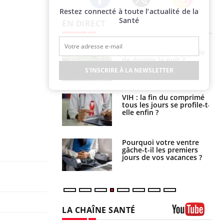
Restez connecté à toute l’actualité de la
Twitter
Facebook
Instagram
Santé
EN DIRECT
unya, dengue,
La sieste empêche-t-elle
e : que se passe-
de dormir la nuit ?
s le sud de la
S'INSCRIRE À LA NEWSLETTER
icaments GLP-1
VIH : la fin du comprimé
t-ils aussi les os
tous les jours se profile-t-
elle enfin ?
alovirus : ce qui
Pourquoi votre ventre
ans la prise en
gâche-t-il les premiers
des femmes
jours de vos vacances ?
es
LA CHAÎNE SANTÉ
Youtube