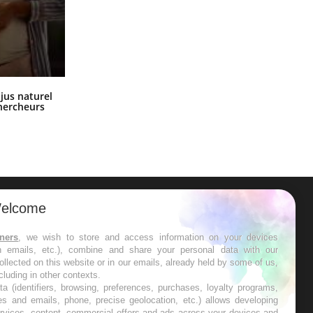
Comment oublier les écrans en
 jus naturel
vacances ?
chercheurs
elcome
ER
tners
, we wish to store and access information on your devices
in emails, etc.), combine and share your personal data with our
s les semaines les meilleures
ollected on this website or in our emails, already held by some of us,
ncluding in other contexts.
ta (identifiers, browsing, preferences, purchases, loyalty programs,
es and emails, phone, precise geolocation, etc.) allows developing
ervices, content, commercial offers and ads across your devices and