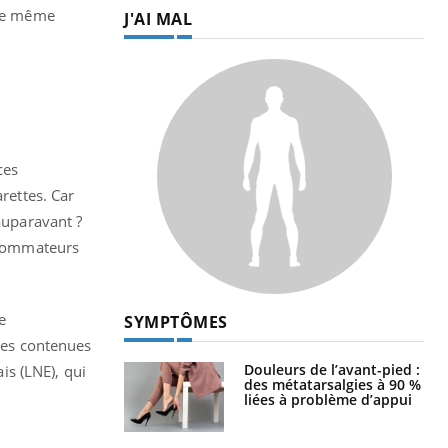
 le même
J'AI MAL
ces
rettes. Car
auparavant ?
onsommateurs
e
SYMPTÔMES
nces contenues
Douleurs de l’avant-pied :
is (LNE), qui
des métatarsalgies à 90 %
liées à problème d’appui