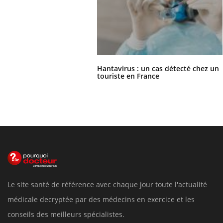
Hantavirus : un cas détecté chez un
touriste en France
Le site santé de référence avec chaque jour toute l'actualité
médicale decryptée par des médecins en exercice et les
conseils des meilleurs spécialistes.