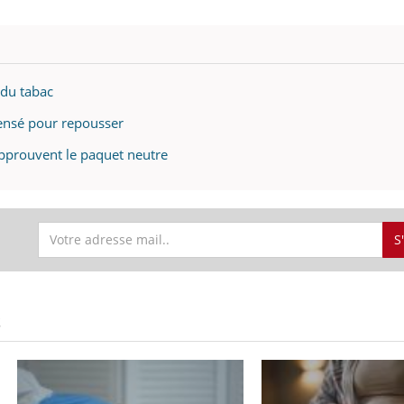
 du tabac
ensé pour repousser
approuvent le paquet neutre
S
S