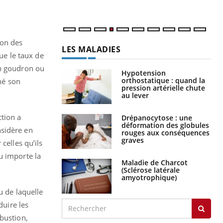
ion des
LES MALADIES
que le taux de
en goudron ou
Hypotension
orthostatique : quand la
né son
pression artérielle chute
au lever
ction a
Drépanocytose : une
déformation des globules
nsidère en
rouges aux conséquences
graves
celles qu’ils
u importe la
Maladie de Charcot
(Sclérose latérale
amyotrophique)
u de laquelle
duire les
bustion,