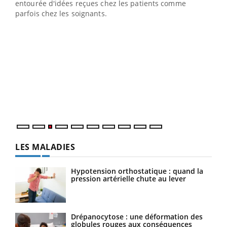
entourée d'idées reçues chez les patients comme
parfois chez les soignants.
Ecz
You
pour
L'ét
Vaca
Nos 
LES MALADIES
Hypotension orthostatique : quand la
pression artérielle chute au lever
Drépanocytose : une déformation des
globules rouges aux conséquences