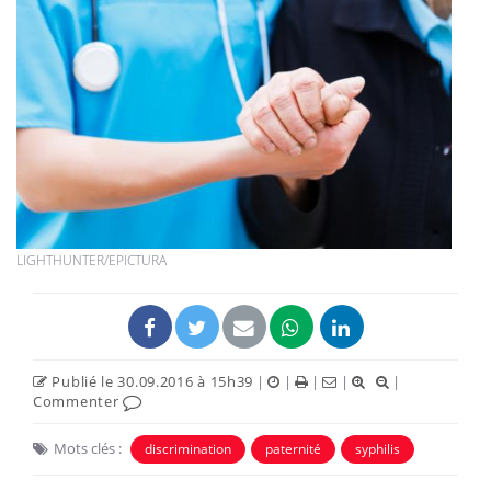
LIGHTHUNTER/EPICTURA
Publié le 30.09.2016 à 15h39
|
|
|
|
|
Commenter
Mots clés :
discrimination
paternité
syphilis