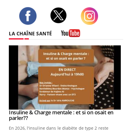
Twitter
Facebook
Instagram
LA CHAÎNE SANTÉ
Youtube
Youtube
Insuline & Charge mentale : et si on osait en
Youtube
Youtube
parler??
En 2026, l'insuline dans le diabète de type 2 reste