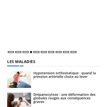
Dia
You
Le 
pers
ques
LES MALADIES
Hypotension orthostatique : quand la
pression artérielle chute au lever
Drépanocytose : une déformation des
globules rouges aux conséquences
graves