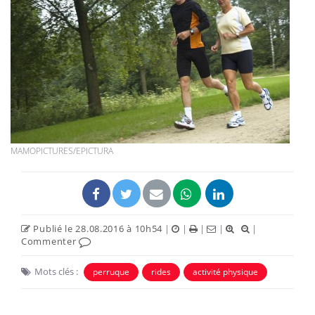
MAMOPICTURES/EPICTURA
Publié le 28.08.2016 à 10h54
|
|
|
|
|
Commenter
Mots clés :
perruque
rides
activité physique