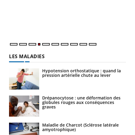
Dia
Le 
pers
ques
LES MALADIES
Hypotension orthostatique : quand la
pression artérielle chute au lever
Drépanocytose : une déformation des
globules rouges aux conséquences
graves
Maladie de Charcot (Sclérose latérale
amyotrophique)