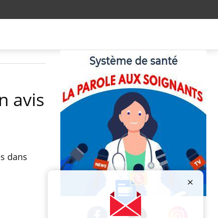
n avis
es dans
Publicité