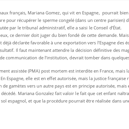
unaux français, Mariana Gomez, qui vit en Espagne, pourrait bien
re pour récupérer le sperme congelé (dans un centre parisien) 
ée par le tribunal administratif, elle a saisi le Conseil d’État.
eux, ce dernier doit juger du bien fondé de cette demande. Mais
t déjà déclarée favorable à une exportation vers l’Espagne des é
ltatif. Il faut maintenant attendre la décision définitive des ma
ce de communication de l’institution, devrait tomber dans quelques
ment assistée (PMA) post mortem est interdite en France, mais la
En Espagne, elle est en effet autorisée, mais la justice française 
Pourquoi votre ventre
Pourquo
n de gamètes vers un autre pays est en principe autorisée, mais e
gâche-t-il les premiers
de prot
jours de vos vacances ?
finalem
 décédé. Mariana Gonzalez fait valoir le fait que cet enfant naîtr
e sol espagnol, et que la procédure pourrait être réalisée dans un
Fortes chaleurs :
Grossess
pourquoi le risque de
que dit 
noyade grimpe-t-il ?