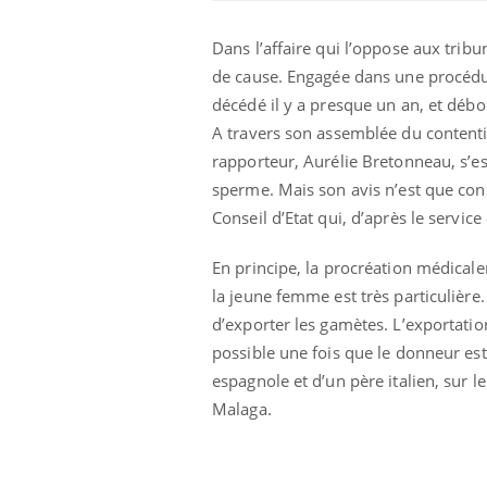
Dans l’affaire qui l’oppose aux trib
de cause. Engagée dans une procédu
décédé il y a presque un an, et débout
A travers son assemblée du contenti
rapporteur, Aurélie Bretonneau, s’es
sperme. Mais son avis n’est que consu
Conseil d’Etat qui, d’après le servi
En principe, la procréation médicale
la jeune femme est très particulière. 
Cytomégalovirus : ce qui
d’exporter les gamètes. L’exportatio
change dans la prise en
charge des femmes
possible une fois que le donneur est
enceintes
espagnole et d’un père italien, sur l
Malaga.
La sieste empêche-t-elle
de dormir la nuit ?