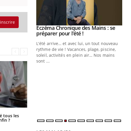
'inscrire
ale : et si on
Eczéma Chronique des Mains : se
Youtube
ube
Youtube
préparer pour l’été !
e diabète de type 2
L'été arrive… et avec lui, un tout nouveau
çues chez les
rythme de vie ! Vacances, plage, piscine,
ez les soignants.
soleil, activités en plein air… Nos mains
sont ...
Di
You
Le 
nom
dia
défi
Pourquoi votre ventre gâche-t-il les
é tous les
premiers jours de vos vacances ?
nfin ?