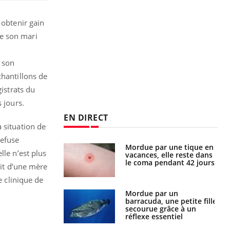
 obtenir gain
de son mari
 son
chantillons de
gistrats du
 jours.
EN DIRECT
 situation de
refuse
i manger moins
Mordue par une tique en
lle n’est plus
éines pourrait
vacances, elle reste dans
ent être bénéfique
le coma pendant 42 jours
ait d’une mère
e clinique de
e et chaleur : ce
Mordue par un
la science
barracuda, une petite fille
secourue grâce à un
réflexe essentiel