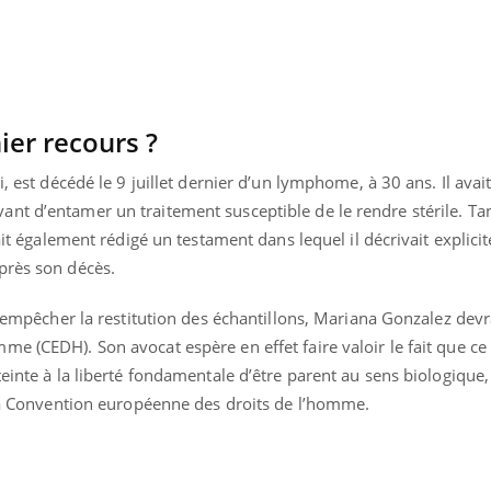
Le Viagra pourrait-il
Le smart
freiner la propagation du
l'appren
cancer ?
lecture 
nier recours ?
i, est décédé le 9 juillet dernier d’un lymphome, à 30 ans. Il ava
nt d’entamer un traitement susceptible de le rendre stérile. Ta
vait également rédigé un testament dans lequel il décrivait explic
près son décès.
r empêcher la restitution des échantillons, Mariana Gonzalez devrai
e (CEDH). Son avocat espère en effet faire valoir le fait que ce
einte à la liberté fondamentale d’être parent au sens biologique,
e la Convention européenne des droits de l’homme.