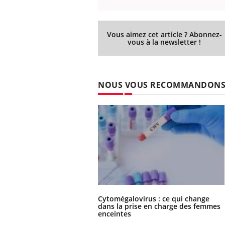
Vous aimez cet article ? Abonnez-
vous à la newsletter !
Eczéma Chronique des Mains :
Car
Youtube
You
Youtube
expliquer ma maladie
pré
Il y a des sujets qui sont faciles à aborder...
Fati
NOUS VOUS RECOMMANDON
d'autres non ! D'un côté, poser des
mêm
questions sur la maladie d'un proche c'est
care
montrer ...
...
Cytomégalovirus : ce qui change
dans la prise en charge des femmes
enceintes