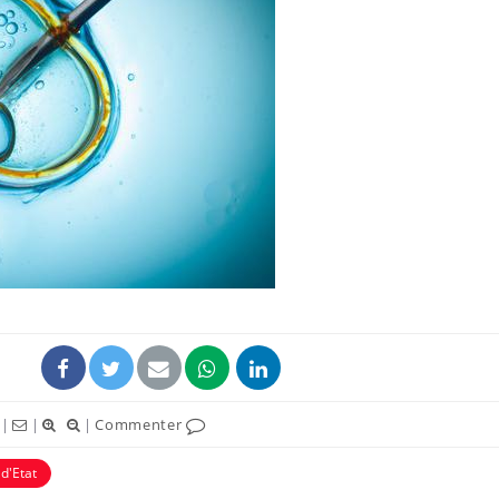
|
|
|
Commenter
 d'Etat