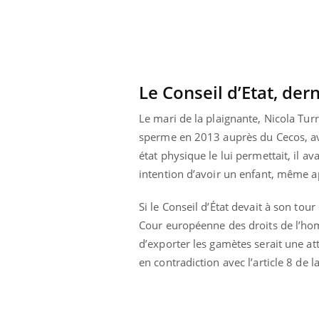
VIH : la fin du comprimé
tous les jours se profile-t-
elle enfin ?
Le Conseil d’Etat, der
Le mari de la plaignante, Nicola Turr
sperme en 2013 auprès du Cecos, ava
état physique le lui permettait, il a
intention d’avoir un enfant, même a
Si le Conseil d’État devait à son tou
Cour européenne des droits de l’homm
d’exporter les gamètes serait une att
en contradiction avec l’article 8 d