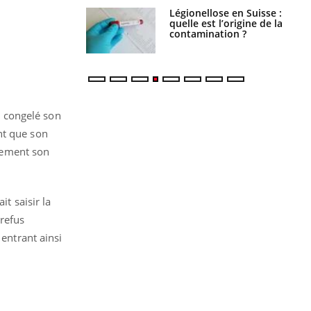
phone nuit-il à
Légionellose en Suisse :
tissage de la
quelle est l’origine de la
?
contamination ?
it congelé son
nt que son
itement son
t saisir la
 refus
 entrant ainsi