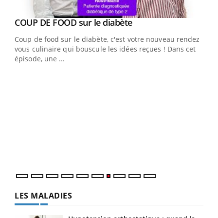
Youtube
cès
COUP DE FOOD sur le diabète
Youtube
Coup de food sur le diabète, c'est votre nouveau rendez-
 en
vous culinaire qui bouscule les idées reçues ! Dans cet
u
épisode, une ...
Qua
You
"Les
trav
DRH 
LES MALADIES