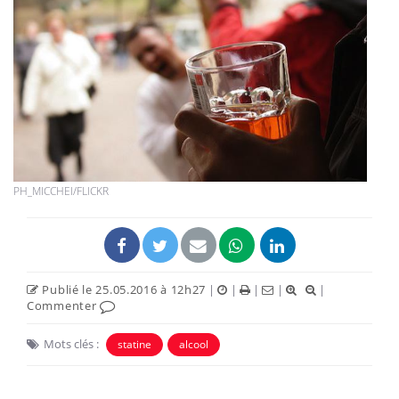
PH_MICCHEI/FLICKR
Publié le 25.05.2016 à 12h27
|
|
|
|
|
Commenter
Mots clés :
statine
alcool