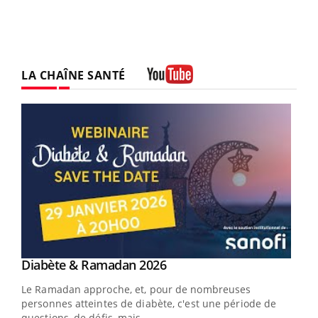
LA CHAÎNE SANTÉ
Youtube
Youtube
Diabète & Ramadan 2026
Youtube
Le Ramadan approche, et, pour de nombreuses
vie !
personnes atteintes de diabète, c'est une période de
…
questions, de défis, mais ...