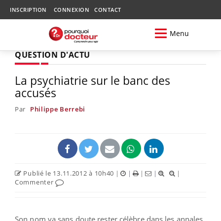
INSCRIPTION
CONNEXION
CONTACT
Menu
QUESTION D'ACTU
La psychiatrie sur le banc des
accusés
Par
Philippe Berrebi
Publié le 13.11.2012 à 10h40
|
|
|
|
|
Commenter
Son nom va sans doute rester célèbre dans les annales