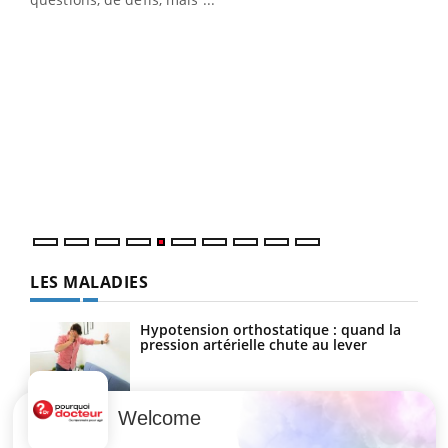
Un 
You
à l
Un é
mati
numé
LES MALADIES
Hypotension orthostatique : quand la
pression artérielle chute au lever
Welcome
Drépanocytose : une déformation des
globules rouges aux conséquences