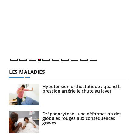
Dia
You
Le 
pers
ques
LES MALADIES
Hypotension orthostatique : quand la
pression artérielle chute au lever
Drépanocytose : une déformation des
globules rouges aux conséquences
graves