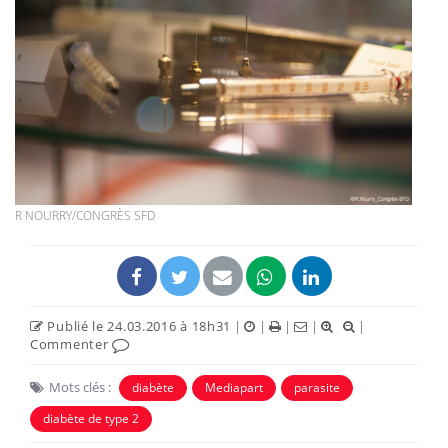
R NOURRY/CONGRÈS SFD
Publié le 24.03.2016 à 18h31
|
|
|
|
|
Commenter
Mots clés :
diabète
Mediapart
parasite
diabète de type 2