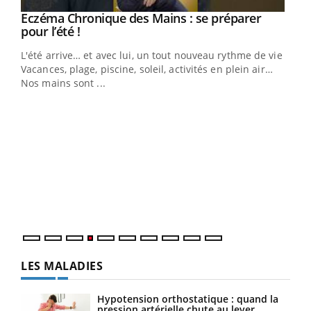
Eczéma Chronique des Mains : se préparer
Youtube
Youtube
pour l’été !
L'été arrive… et avec lui, un tout nouveau rythme de vie !
Vacances, plage, piscine, soleil, activités en plein air…
Nos mains sont ...
Dia
You
Le 
pers
ques
LES MALADIES
Hypotension orthostatique : quand la
pression artérielle chute au lever