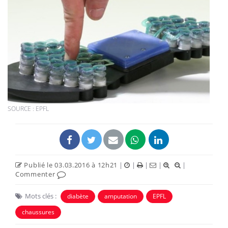
SOURCE : EPFL
Publié le 03.03.2016 à 12h21
|
|
|
|
|
Commenter
Mots clés :
diabète
amputation
EPFL
chaussures