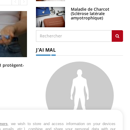
Maladie de Charcot
(Sclérose latérale
amyotrophique)
J'AI MAL
Cytomégalovirus : ce qui change
1 protègent-
dans la prise en charge des femmes
enceintes
tners
, we wish to store and access information on your devices
in emails, etc.), combine and share your personal data with our