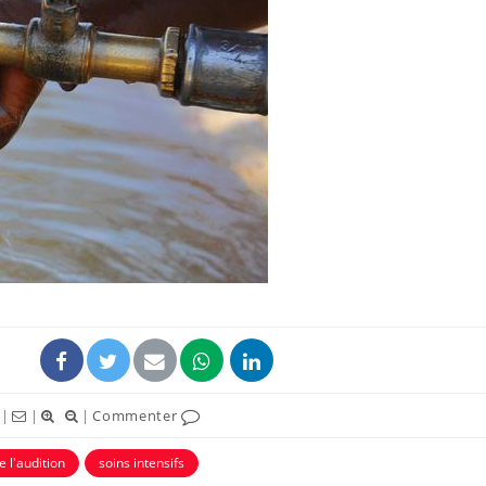
Mordue par une tique en
Allergie
vacances, elle reste dans
une nou
le coma pendant 42 jours
les réac
Mordue par un
Comment
barracuda, une petite fille
sommeil
secourue grâce à un
vacance
réflexe essentiel
Légionellose en Suisse :
Bilan pr
quelle est l’origine de la
les kiné
contamination ?
bientôt 
|
|
|
Commenter
e l'audition
soins intensifs