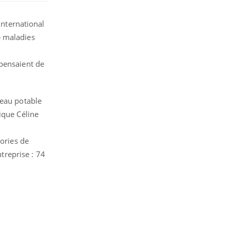
International
e maladies
 pensaient de
'eau potable
ique Céline
gories de
ntreprise : 74