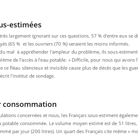
us-estimées
 très largement ignorant sur ces questions. 57 % d'entre eux se di
és (65 % et les ouvriers (70 %) seraient les moins informés.
du mal à appréhender l'ampleur du problème, ils sous-estiment
me de l’accès à l’eau potable. « Difficile, pour nous qui avons 
ce fléau silencieux et invisible cause plus de décès que les guer
écrit l'institut de sondage.
ur consommation
Youtube
bète & Ramadan 2026
Un « jumeau numériq
tube
Youtube
ulations concernées et nous, les Français sous-estiment égaleme
faciliter l’accès à la 
Ramadan approche, et, pour de
Youtube
préventive
u potable consommée. Le volume moyen estimé est de 51 litres, 
breuses personnes atteintes de
ommé par jour
(200 litres). Un quart des Français cite même « m
Un établissement lié à u
ète, c'est une période de questions, de