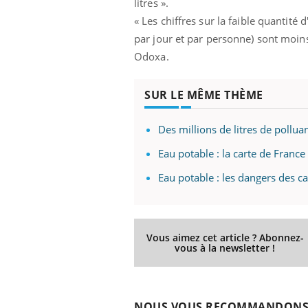
litres ».
ez les soignants.
soleil, activités en plein air… Nos mains
défi
sont ...
« Les chiffres sur la faible quantité
par jour et par personne) sont moin
Odoxa.
SUR LE MÊME THÈME
Des millions de litres de pollu
Eau potable : la carte de France
Eau potable : les dangers des c
Vous aimez cet article ? Abonnez-
vous à la newsletter !
NOUS VOUS RECOMMANDON