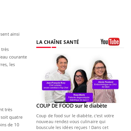
sent ainsi
LA CHAÎNE SANTÉ
 très
Youtube
l'eau courante
res, les
Youtube
ue » pour
COUP DE FOOD sur le diabète
Youtube
nt très
médecine
Coup de food sur le diabète, c'est votre
soit quatre
nouveau rendez-vous culinaire qui
oins de 10
n groupe
bouscule les idées reçues ! Dans cet