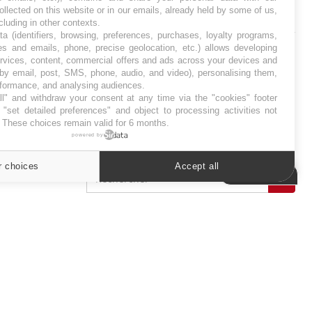
ollected on this website or in our emails, already held by some of us,
SYMPTÔMES
ncluding in other contexts.
ta (identifiers, browsing, preferences, purchases, loyalty programs,
es and emails, phone, precise geolocation, etc.) allows developing
Douleurs de l’avant-pied :
ervices, content, commercial offers and ads across your devices and
des métatarsalgies à 90 %
liées à problème d’appui
 by email, post, SMS, phone, audio, and video), personalising them,
rformance, and analysing audiences.
l" and withdraw your consent at any time via the "cookies" footer
"set detailed preferences" and object to processing activities not
Mauvaise haleine : il faut
. These choices remain valid for 6 months.
améliorer l’hygiène
bucco-dentaire
powered by
r choices
Accept all
Cookies settings
ER
s les semaines les meilleures