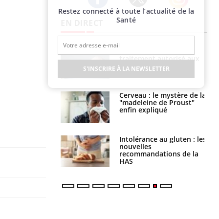
Restez connecté à toute l’actualité de la
Twitter
Facebook
Instagram
Santé
EN DIRECT
s alimentaires :
TDAH : quel est ce
velle arme contre
traitement autorisé aux
tions sévères
États-Unis ?
S'INSCRIRE À LA NEWSLETTER
 gérer le
Cerveau : le mystère de la
 des enfants en
"madeleine de Proust"
s ?
enfin expliqué
évention : ce que
Intolérance au gluten : les
s pourront
nouvelles
faire
recommandations de la
HAS