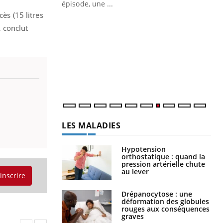
ière de bilan de
épisode, une ...
« jumeau
ès (15 litres
Qu
You
 conclut
êtr
"Le
qua
Doc
dir
LES MALADIES
Hypotension
orthostatique : quand la
pression artérielle chute
au lever
'inscrire
Drépanocytose : une
déformation des globules
rouges aux conséquences
graves