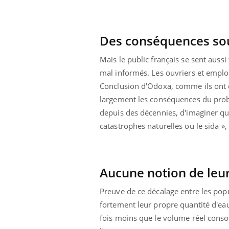
Des conséquences so
Mais le public français se sent aussi
mal informés. Les ouvriers et employ
Conclusion d'Odoxa, comme ils ont 
largement les conséquences du problè
depuis des décennies, d'imaginer que 
catastrophes naturelles ou le sida », 
Aucune notion de le
ale : et si on
Eczéma Chronique des Mains : se
Dia
Youtube
You
Preuve de ce décalage entre les pop
ube
Youtube
préparer pour l’été !
Le 
fortement leur propre quantité d'ea
 diabète de type 2
L'été arrive… et avec lui, un tout nouveau
nom
fois moins que le volume réel cons
ues chez les
rythme de vie ! Vacances, plage, piscine,
diab