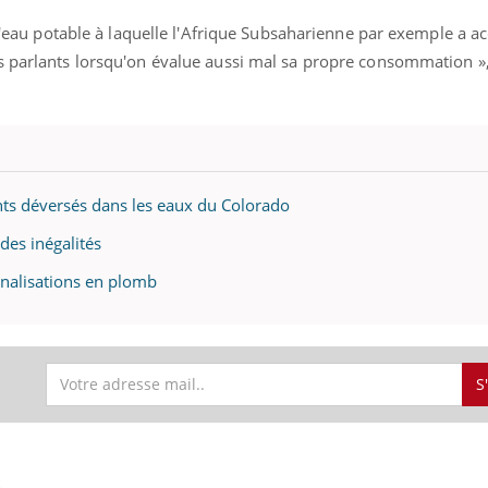
mutualiste innove en mat
s, mais ...
santé : l'utilisation d'un 
 d'eau potable à laquelle l'Afrique Subsaharienne par exemple a acc
numérique » permet ...
s parlants lorsqu'on évalue aussi mal sa propre consommation »,
ants déversés dans les eaux du Colorado
 des inégalités
analisations en plomb
S
S