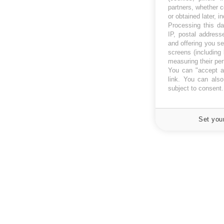
partners, whether c
or obtained later, i
Processing this da
IP, postal address
and offering you s
screens (including
measuring their pe
You can "accept al
link
. You can also 
subject to consent
Set you
À PROPOS
NEWSLETT
Recevez toute
Données personnelles et cookies
infos santé