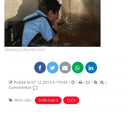
APAIMAGES/REX/REX/SIPA
Publié le 07.12.2013 à 17h54
|
|
|
|
|
Commenter
Mots clés :
SARS-CoV-3
CLCV