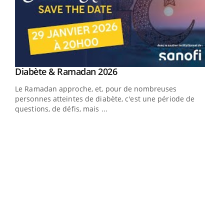
Youtube
Diabète & Ramadan 2026
Youtube
Le Ramadan approche, et, pour de nombreuses
vie !
personnes atteintes de diabète, c'est une période de
…
questions, de défis, mais ...
Un 
You
à l
Un é
mati
numé