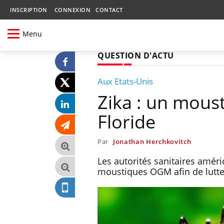
INSCRIPTION
CONNEXION
CONTACT
Menu
QUESTION D'ACTU
Aux Etats-Unis
Zika : un mous
Floride
Par
Jonathan Herchkovitch
Les autorités sanitaires amér
moustiques OGM afin de lutter