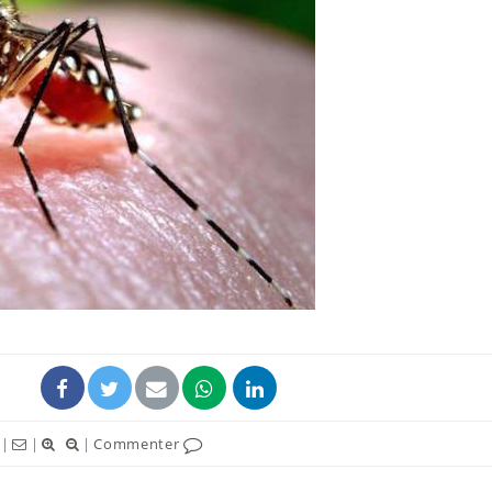
Les médicaments GLP-1
VIH : la
protègent-ils aussi les os
tous les
?
elle enfi
Cytomégalovirus : ce qui
Pourquo
change dans la prise en
gâche-t-
charge des femmes
jours de
enceintes
La sieste empêche-t-elle
Fortes c
de dormir la nuit ?
pourquo
noyade g
|
|
|
Commenter