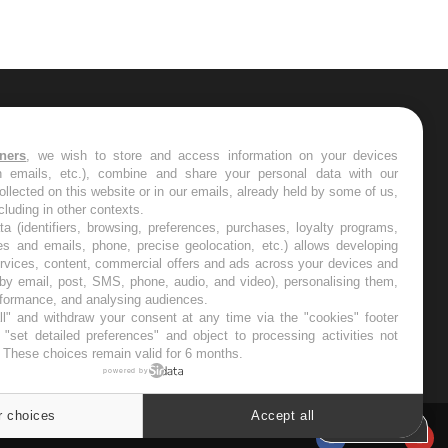
ER
tners
, we wish to store and access information on your devices
in emails, etc.), combine and share your personal data with our
s les semaines les meilleures
ollected on this website or in our emails, already held by some of us,
ncluding in other contexts.
ta (identifiers, browsing, preferences, purchases, loyalty programs,
es and emails, phone, precise geolocation, etc.) allows developing
ervices, content, commercial offers and ads across your devices and
 by email, post, SMS, phone, audio, and video), personalising them,
RE
rformance, and analysing audiences.
l" and withdraw your consent at any time via the "cookies" footer
"set detailed preferences" and object to processing activities not
. These choices remain valid for 6 months.
powered by
r choices
Accept all
Twitter
Cookies settings