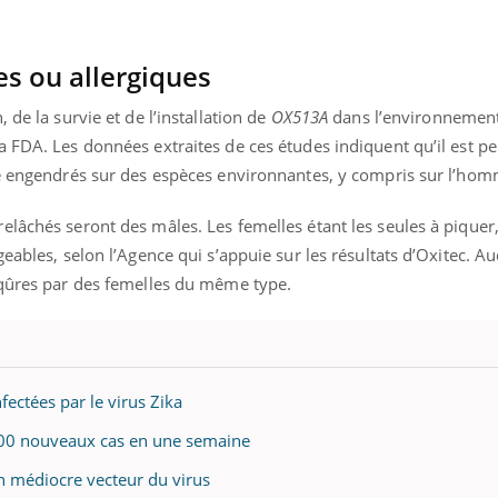
es ou allergiques
 de la survie et de l’installation de
OX513A
dans l’environnement
a FDA. Les données extraites de ces études indiquent qu’il est p
re engendrés sur des espèces environnantes, y compris sur l’hom
lâchés seront des mâles. Les femelles étant les seules à piquer,
geables, selon l’Agence qui s’appuie sur les résultats d’Oxitec. A
iqûres par des femelles du même type.
Youtube
bète & Ramadan 2026
Un « jumeau numériq
ectées par le virus Zika
tube
Youtube
faciliter l’accès à la 
700 nouveaux cas en une semaine
Ramadan approche, et, pour de
Youtube
préventive
breuses personnes atteintes de
n médiocre vecteur du virus
Un établissement lié à u
ète, c'est une période de questions, de