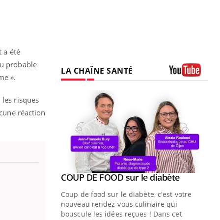
 a été
eu probable
LA CHAÎNE SANTÉ
me ».
Youtube
 les risques
ucune réaction
Youtube
ue » pour
COUP DE FOOD sur le diabète
Youtube
médecine
Coup de food sur le diabète, c'est votre
nouveau rendez-vous culinaire qui
n groupe
bouscule les idées reçues ! Dans cet