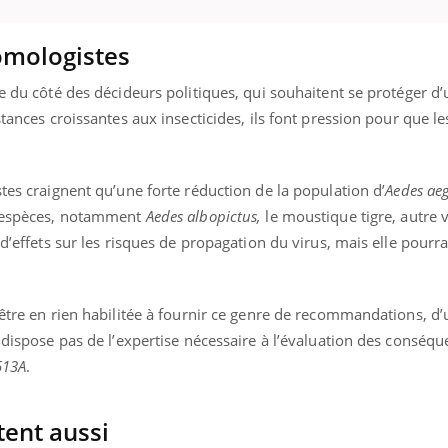
mutualiste innove en mat
s, mais ...
santé : l'utilisation d'un 
numérique » permet ...
omologistes
ce du côté des décideurs politiques, qui souhaitent se protéger 
istances croissantes aux insecticides, ils font pression pour que 
stes craignent qu’une forte réduction de la population d’
Aedes ae
es espèces, notamment
Aedes albopictus
,
le moustique tigre, autre 
 d’effets sur les risques de propagation du virus, mais elle pourra
’être en rien habilitée à fournir ce genre de recommandations, d’
e dispose pas de l’expertise nécessaire à l’évaluation des conséq
513A
.
tent aussi