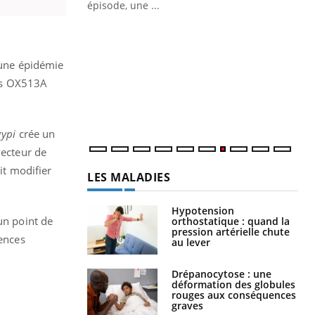
ière de bilan de
épisode, une ...
« jumeau
Qu
You
êtr
d’une épidémie
"Le
les OX513A
qua
Doc
dir
gypi
crée un
vecteur de
it modifier
LES MALADIES
Hypotension
un point de
orthostatique : quand la
pression artérielle chute
uences
au lever
Drépanocytose : une
déformation des globules
rouges aux conséquences
graves