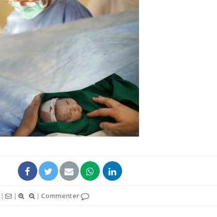
Grossesse et chaleur : ce
Mordue 
que dit la science
barracud
secouru
réflexe 
Le smartphone nuit-il à
Légionel
l'apprentissage de la
quelle e
lecture ?
contami
Mordue par une tique en
Allergie
vacances, elle reste dans
une nou
le coma pendant 42 jours
les réac
|
|
|
Commenter