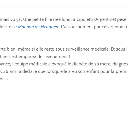
is vu ça. Une petite fille née lundi à Cipoletti (Argentine) pèse 
e site
La Manana de Neuquen
. L'accouchement par césarienne a 
rte bien, même si elle reste sous surveillance médicale. Et sous l
ence en fer : comprendre pour
Insuline & Charge ment
tube
Youtube
ntine s'est emparée de l'évènement !
Youtube
Yout
venir
osait en parler??
sance, l'équipe médicale a évoqué le diabète de sa mère, diagnost
gue, irritabilité, brouillard mental ou
En 2026, l'insuline dans l
, 36 ans, a déclaré que lorsqu'elle a vu son enfant pour la premièr
e alopécie… Les symptômes de la
reste entourée d'idées re
ois ».
nce en fer sont multiples ce qui la rend
patients comme parfois ch