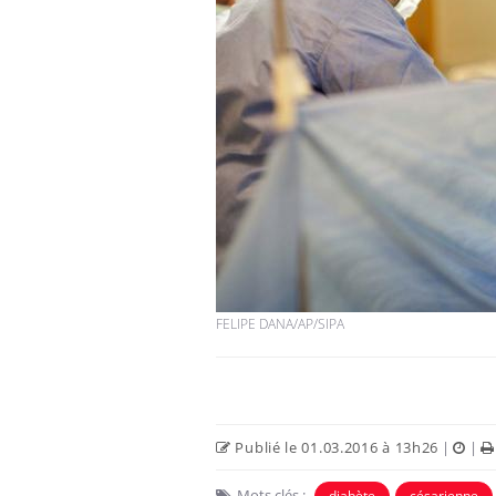
Fortes chaleurs :
pourquoi le risque de
noyade grimpe-t-il ?
Le Viagra pourrait-il
freiner la propagation du
cancer ?
Pourquoi manger moins
FELIPE DANA/AP/SIPA
de protéines pourrait
finalement être bénéfique
Publié le 01.03.2016 à 13h26
|
|
Mots clés :
diabète
césarienne