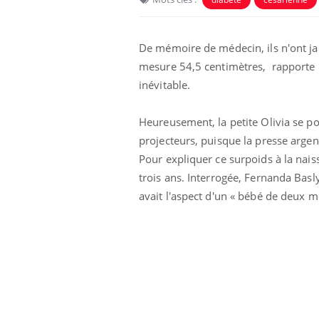
De mémoire de médecin, ils n'ont jama
mesure 54,5 centimètres, rapporte l
inévitable.
Heureusement, la petite Olivia se po
Eczéma Chronique des Mains :
Car
Youtube
You
projecteurs, puisque la presse arge
Youtube
expliquer ma maladie
pré
Pour expliquer ce surpoids à la nais
Il y a des sujets qui sont faciles à aborder...
Fati
trois ans. Interrogée, Fernanda Basly
d'autres non ! D'un côté, poser des
mêm
avait l'aspect d'un « bébé de deux m
questions sur la maladie d'un proche c'est
care
montrer ...
...