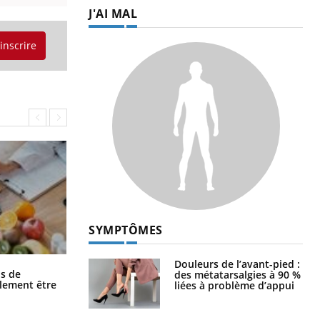
J'AI MAL
'inscrire
SYMPTÔMES
Douleurs de l’avant-pied :
Grossesse et chaleur : ce que dit la
s de
des métatarsalgies à 90 %
science
alement être
liées à problème d’appui