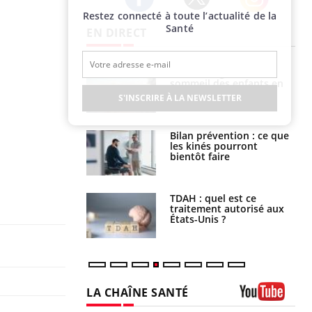
Restez connecté à toute l’actualité de la
Twitter
Facebook
Instagram
Santé
EN DIRECT
par un
Comment gérer le
a, une petite fille
sommeil des enfants en
e grâce à un
vacances ?
S'INSCRIRE À LA NEWSLETTER
essentiel
lose en Suisse :
Bilan prévention : ce que
st l’origine de la
les kinés pourront
nation ?
bientôt faire
s alimentaires :
TDAH : quel est ce
velle arme contre
traitement autorisé aux
tions sévères
États-Unis ?
LA CHAÎNE SANTÉ
Youtube