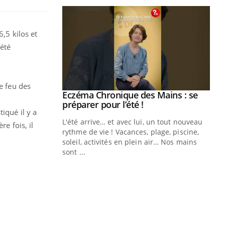
6,5 kilos et
été
e feu des
ale : et si on
Eczéma Chronique des Mains : se
Youtube
ube
Youtube
préparer pour l’été !
iqué il y a
e diabète de type 2
L'été arrive… et avec lui, un tout nouveau
e fois, il
çues chez les
rythme de vie ! Vacances, plage, piscine,
ez les soignants.
soleil, activités en plein air… Nos mains
sont ...
Di
You
Le 
nom
dia
défi