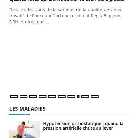
ndez-
"Les rendez-vous de la santé et de la qualité de vie au
cet
travail" de Pourquoi Docteur reçoivent Régis Blugeon,
DRH et directeur ...
Ecz
You
(3/3
Dans
vous
quot
LES MALADIES
Hypotension orthostatique : quand la
pression artérielle chute au lever