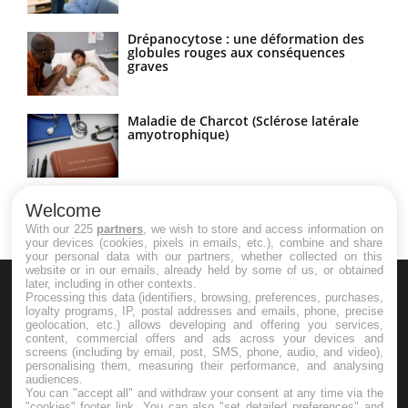
Drépanocytose : une déformation des
globules rouges aux conséquences
graves
Maladie de Charcot (Sclérose latérale
amyotrophique)
Welcome
With our 225
partners
, we wish to store and access information on
your devices (cookies, pixels in emails, etc.), combine and share
your personal data with our partners, whether collected on this
website or in our emails, already held by some of us, or obtained
later, including in other contexts.
Processing this data (identifiers, browsing, preferences, purchases,
loyalty programs, IP, postal addresses and emails, phone, precise
geolocation, etc.) allows developing and offering you services,
content, commercial offers and ads across your devices and
screens (including by email, post, SMS, phone, audio, and video),
Le site santé de référence avec chaque jour toute l'actualité
personalising them, measuring their performance, and analysing
audiences.
médicale decryptée par des médecins en exercice et les
You can "accept all" and withdraw your consent at any time via the
"cookies" footer link
. You can also "set detailed preferences" and