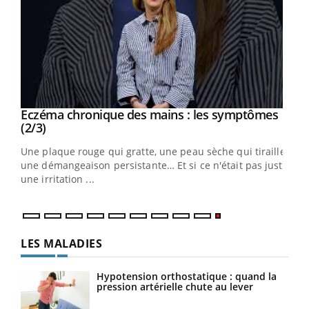
Eczéma chronique des mains : les symptômes
Youtube
Youtube
(2/3)
ris,
Une plaque rouge qui gratte, une peau sèche qui tiraille,
une démangeaison persistante… Et si ce n'était pas juste
une irritation ...
LES MALADIES
Hypotension orthostatique : quand la
pression artérielle chute au lever