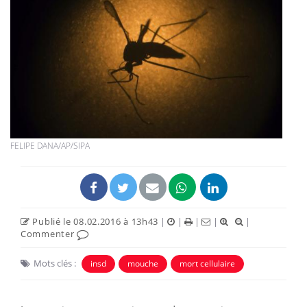
FELIPE DANA/AP/SIPA
Publié le 08.02.2016 à 13h43
|
|
|
|
|
Commenter
Mots clés :
insd
mouche
mort cellulaire