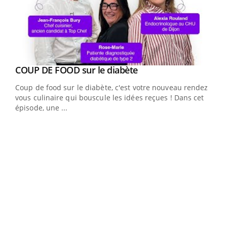
Youtube
cès
COUP DE FOOD sur le diabète
Youtube
Coup de food sur le diabète, c'est votre nouveau rendez-
 en
vous culinaire qui bouscule les idées reçues ! Dans cet
u
épisode, une ...
Qua
You
"Les
trav
DRH 