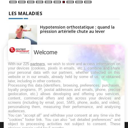
LES MALADIES
Hypotension orthostatique : quand la
pression artérielle chute au lever
Welcome
Drépanocytose : une déformation des
globules rouges aux conséquences
graves
With our 225
partners
, we wish to store and access information on
your devices (cookies, pixels in emails, etc.), combine and share
your personal data with our partners, whether collected on this
website or in our emails, already held by some of us, or obtained
Maladie de Charcot (Sclérose latérale
later, including in other contexts.
amyotrophique)
Processing this data (identifiers, browsing, preferences, purchases,
loyalty programs, IP, postal addresses and emails, phone, precise
geolocation, etc.) allows developing and offering you services,
content, commercial offers and ads across your devices and
screens (including by email, post, SMS, phone, audio, and video),
personalising them, measuring their performance, and analysing
audiences.
You can "accept all" and withdraw your consent at any time via the
"cookies" footer link
. You can also "set detailed preferences" and
object to processing activities not subject to consent. These