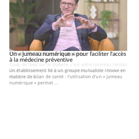
Youtube
Un « jumeau numérique » pour faciliter l’accès
COUP DE FOOD sur le diabète
Youtube
Youtube
Youtube
à la médecine préventive
Coup de food sur le diabète, c'est votre nouveau rendez-
Un établissement lié à un groupe mutualiste innove en
vous culinaire qui bouscule les idées reçues ! Dans cet
matière de bilan de santé : l'utilisation d'un « jumeau
épisode, une ...
numérique » permet ...
Qua
You
"Les
trav
DRH 