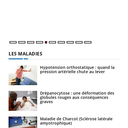
Un 
You
à l
Un é
mati
numé
LES MALADIES
Hypotension orthostatique : quand la
pression artérielle chute au lever
Drépanocytose : une déformation des
globules rouges aux conséquences
graves
Maladie de Charcot (Sclérose latérale
amyotrophique)