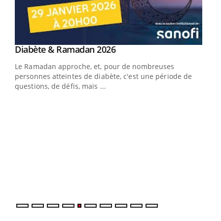
Youtube
Diabète & Ramadan 2026
Youtube
Le Ramadan approche, et, pour de nombreuses
vie !
personnes atteintes de diabète, c'est une période de
…
questions, de défis, mais ...
Un 
You
à l
Un é
mati
numé