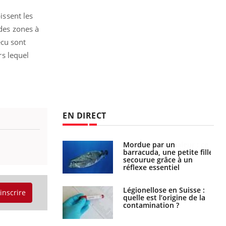
issent les
 des zones à
écu sont
s lequel
EN DIRECT
e et chaleur : ce
Mordue par un
la science
barracuda, une petite fille
secourue grâce à un
réflexe essentiel
phone nuit-il à
Légionellose en Suisse :
'inscrire
tissage de la
quelle est l’origine de la
?
contamination ?