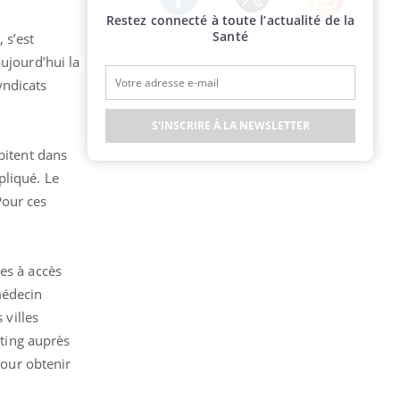
Restez connecté à toute l’actualité de la
Twitter
Facebook
Instagram
Santé
 s’est
ujourd’hui la
yndicats
S'INSCRIRE À LA NEWSLETTER
bitent dans
pliqué. Le
Pour ces
es à accès
médecin
 villes
sting auprès
pour obtenir