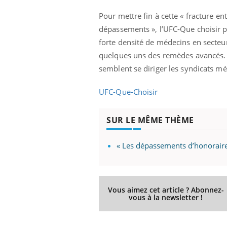
Pour mettre fin à cette « fracture en
dépassements », l’UFC-Que choisir pr
forte densité de médecins en secteu
quelques uns des remèdes avancés. 
semblent se diriger les syndicats mé
UFC-Que-Choisir
SUR LE MÊME THÈME
unya, dengue,
La sieste empêche-t-elle
« Les dépassements d’honoraire
e : que se passe-
de dormir la nuit ?
 le sud de la
Vous aimez cet article ? Abonnez-
icaments GLP-1
VIH : la fin du comprimé
vous à la newsletter !
-ils aussi les os
tous les jours se profile-t-
elle enfin ?