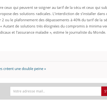
tre ceux qui peuvent se soigner au tarif de la sécu et ceux qui sub
opose des solutions radicales. L’interdiction de s’installer dans
r 2 ou le plafonnement des dépassements à 40% du tarif de la s
« Autant de solutions très éloignées du compromis à minima ver
dicaux et l’assurance maladie », estime le journaliste du Monde.
Fortes chaleurs :
Grossess
s créent une double peine »
pourquoi le risque de
que dit 
noyade grimpe-t-il ?
Le Viagra pourrait-il
Le smart
S
freiner la propagation du
l'appren
cancer ?
lecture 