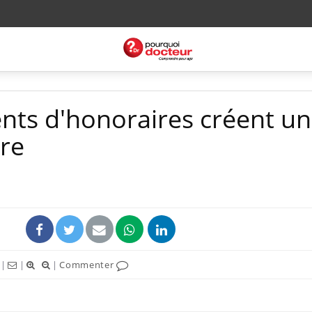
ts d'honoraires créent u
ire
|
|
|
Commenter