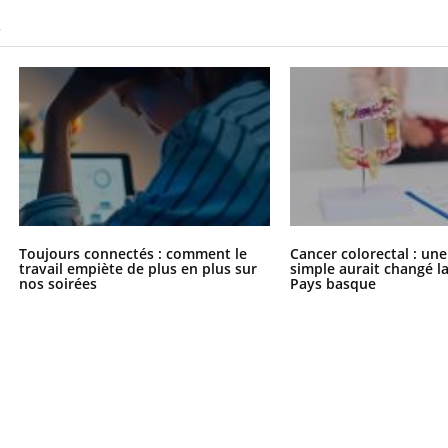
Pourquoi manger moins
Mordue 
S
de protéines pourrait
vacances
finalement être bénéfique
le coma
Toujours connectés : comment le
Cancer colorectal : une
travail empiète de plus en plus sur
simple aurait changé l
nos soirées
Pays basque