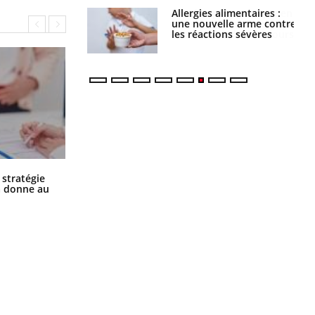
par une tique en
Allergies alimentaires :
, elle reste dans
une nouvelle arme contre
 pendant 42 jours
les réactions sévères
Chikungunya, dengue, West Nile :
 stratégie
que se passe-t-il dans le sud de la
a donne au
France ?