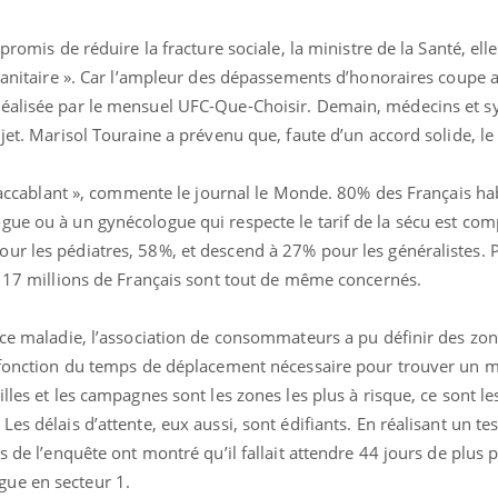
promis de réduire la fracture sociale, la ministre de la Santé, elle,
 sanitaire ». Car l’ampleur des dépassements d’honoraires coupe a
réalisée par le mensuel UFC-Que-Choisir. Demain, médecins et s
jet. Marisol Touraine a prévenu que, faute d’un accord solide, le
 « accablant », commente le journal le Monde. 80% des Français ha
gue ou à un gynécologue qui respecte le tarif de la sécu est com
ur les pédiatres, 58%, et descend à 27% pour les généralistes. 
e 17 millions de Français sont tout de même concernés.
nce maladie, l’association de consommateurs a pu définir des zon
n fonction du temps de déplacement nécessaire pour trouver un 
lles et les campagnes sont les zones les plus à risque, ce sont les
es délais d’attente, eux aussi, sont édifiants. En réalisant un te
s de l’enquête ont montré qu’il fallait attendre 44 jours de plus 
ue en secteur 1.