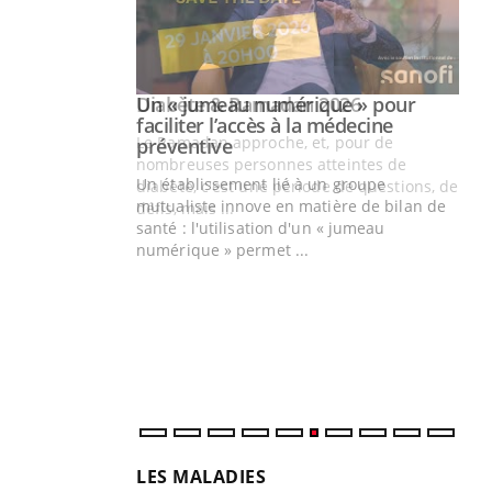
Youtube
2026
Un « jumeau numérique » pour
Youtube
faciliter l’accès à la médecine
 pour de
Youtube
préventive
teintes de
Un établissement lié à un groupe
e de questions, de
mutualiste innove en matière de bilan de
santé : l'utilisation d'un « jumeau
CO
You
numérique » permet ...
Cou
nou
bou
épi
LES MALADIES