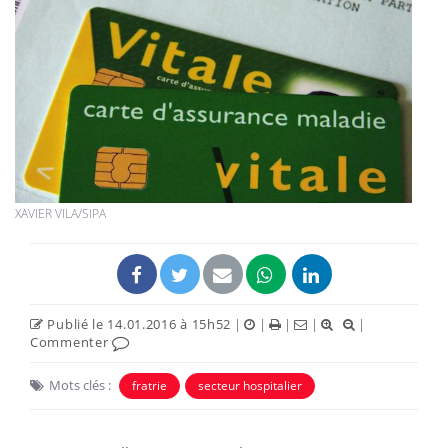
XAVIER VILA/SIPA
Publié le 14.01.2016 à 15h52
|
|
|
|
|
Commenter
Mots clés :
fratrie
secteur hospitalier