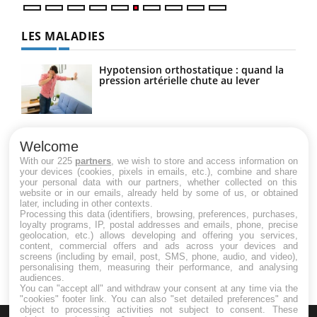
LES MALADIES
Hypotension orthostatique : quand la
pression artérielle chute au lever
Drépanocytose : une déformation des
globules rouges aux conséquences
Welcome
graves
With our 225
partners
, we wish to store and access information on
your devices (cookies, pixels in emails, etc.), combine and share
your personal data with our partners, whether collected on this
website or in our emails, already held by some of us, or obtained
Maladie de Charcot (Sclérose latérale
later, including in other contexts.
amyotrophique)
Processing this data (identifiers, browsing, preferences, purchases,
loyalty programs, IP, postal addresses and emails, phone, precise
geolocation, etc.) allows developing and offering you services,
content, commercial offers and ads across your devices and
screens (including by email, post, SMS, phone, audio, and video),
personalising them, measuring their performance, and analysing
audiences.
You can "accept all" and withdraw your consent at any time via the
"cookies" footer link
. You can also "set detailed preferences" and
object to processing activities not subject to consent. These