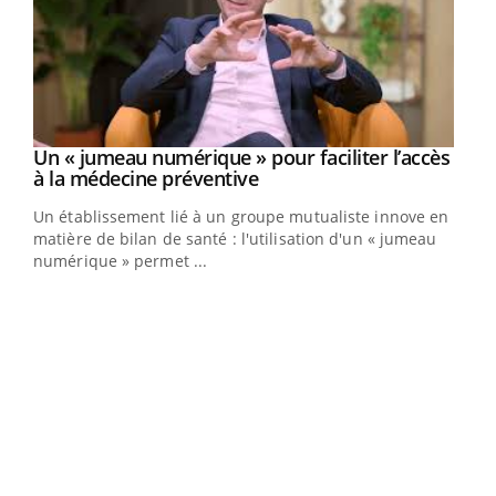
Un « jumeau numérique » pour faciliter l’accès
Youtube
Youtube
à la médecine préventive
Un établissement lié à un groupe mutualiste innove en
matière de bilan de santé : l'utilisation d'un « jumeau
numérique » permet ...
Youtube
COUP DE FOOD sur le diabète
Qua
Youtube
You
Coup de food sur le diabète, c'est votre nouveau rendez-
"Les
vous culinaire qui bouscule les idées reçues ! Dans cet
trav
épisode, une ...
DRH 