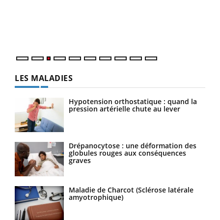
L'ét
Vaca
Nos 
LES MALADIES
Hypotension orthostatique : quand la
pression artérielle chute au lever
Drépanocytose : une déformation des
globules rouges aux conséquences
graves
Maladie de Charcot (Sclérose latérale
amyotrophique)