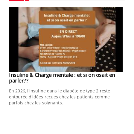
Youtube
Youtube
Insuline & Charge mentale : et si on osait en
Youtube
Youtube
parler??
En 2026, l'insuline dans le diabète de type 2 reste
entourée d'idées reçues chez les patients comme
parfois chez les soignants.
Ecz
You
pour