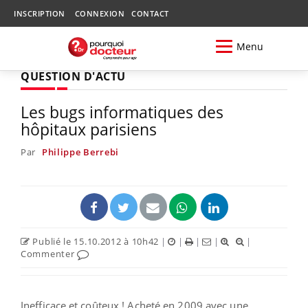
INSCRIPTION
CONNEXION
CONTACT
Menu
QUESTION D'ACTU
Les bugs informatiques des
hôpitaux parisiens
Par
Philippe Berrebi
Publié le 15.10.2012 à 10h42
|
|
|
|
|
Commenter
Inefficace et coûteux ! Acheté en 2009 avec une