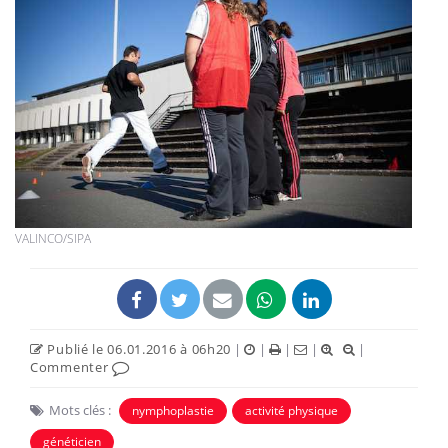
VALINCO/SIPA
Publié le 06.01.2016 à 06h20
|
|
|
|
|
Commenter
Mots clés :
nymphoplastie
activité physique
généticien