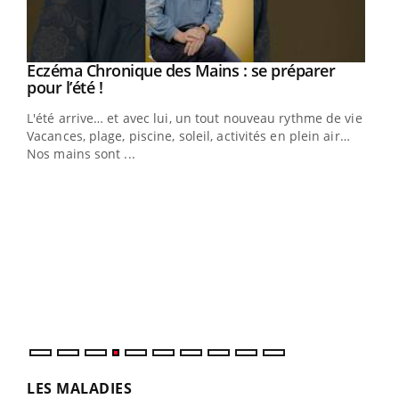
Eczéma Chronique des Mains : se préparer
Youtube
Youtube
pour l’été !
L'été arrive… et avec lui, un tout nouveau rythme de vie !
Vacances, plage, piscine, soleil, activités en plein air…
Nos mains sont ...
Dia
You
Le 
pers
ques
LES MALADIES