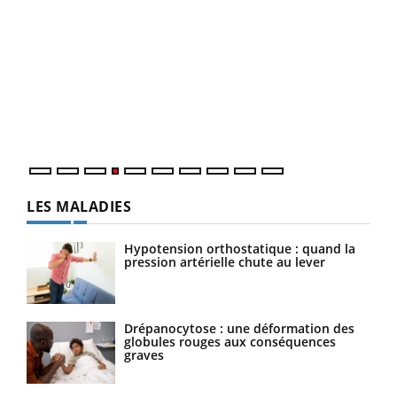
Dia
You
Le 
pers
ques
LES MALADIES
Hypotension orthostatique : quand la
pression artérielle chute au lever
Drépanocytose : une déformation des
globules rouges aux conséquences
graves