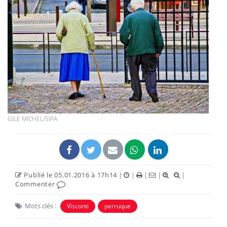
GILE MICHEL/SIPA
Publié le 05.01.2016 à 17h14
|
|
|
|
|
Commenter
Mots clés :
Visconti
perruque