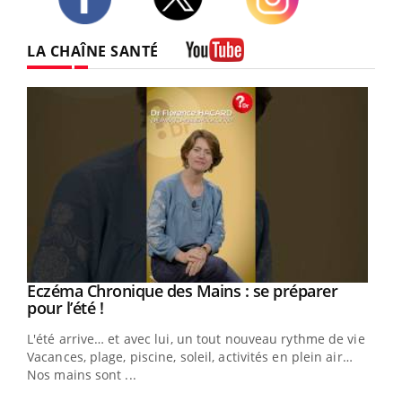
Twitter
Facebook
Instagram
LA CHAÎNE SANTÉ
Youtube
Eczéma Chronique des Mains : se préparer
Youtube
Youtube
pour l’été !
L'été arrive… et avec lui, un tout nouveau rythme de vie !
Vacances, plage, piscine, soleil, activités en plein air…
Nos mains sont ...