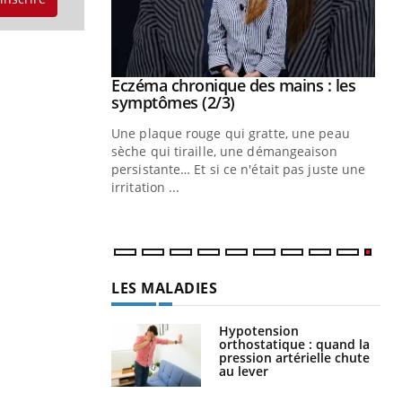
 mains : au
Eczéma chronique des mains : les
Youtube
be
Youtube
symptômes (2/3)
ès Zaraa,
Une plaque rouge qui gratte, une peau
us explique
sèche qui tiraille, une démangeaison
ins au quotidien
persistante… Et si ce n'était pas juste une
irritation ...
LES MALADIES
Hypotension
orthostatique : quand la
pression artérielle chute
au lever