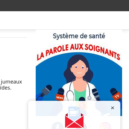
s jumeaux
ïdes.
Publicité