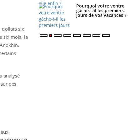
alovirus : ce qui
Pourquoi votre ventre
ans la prise en
gâche-t-il les premiers
des femmes
jours de vos vacances ?
es
e
 dollars six
s six mois, la
 Anokhin.
certains
a analysé
 sur des
deux
es récepteurs