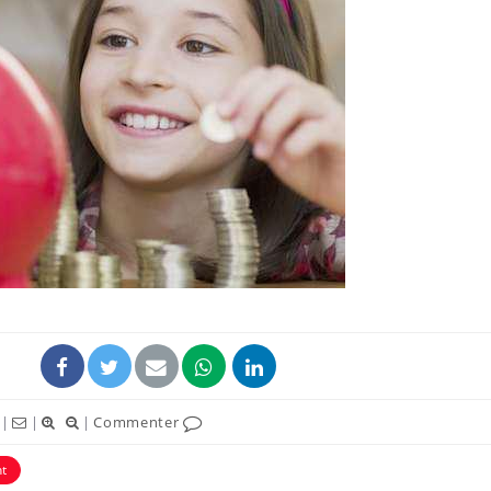
|
|
|
Commenter
t