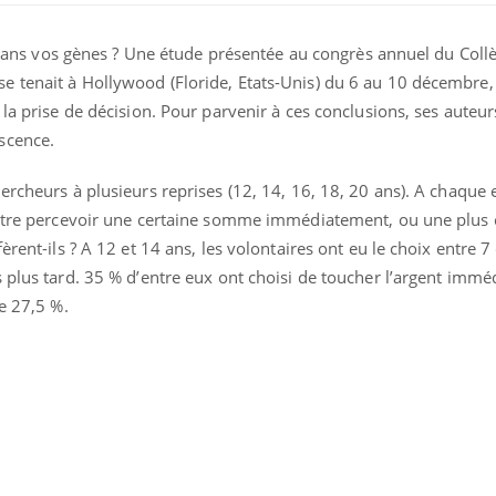
te dans vos gènes ? Une étude présentée au congrès annuel du Col
 tenait à Hollywood (Floride, Etats-Unis) du 6 au 10 décembre
la prise de décision. Pour parvenir à ces conclusions, ses auteur
scence.
ercheurs à plusieurs reprises (12, 14, 16, 18, 20 ans). A chaque 
entre percevoir une certaine somme immédiatement, ou une plus 
èrent-ils ? A 12 et 14 ans, les volontaires ont eu le choix entre 7 
 plus tard. 35 % d’entre eux ont choisi de toucher l’argent imm
ue 27,5 %.
Chikung
West Nil
t-il dan
France ?
Les méd
protègen
?