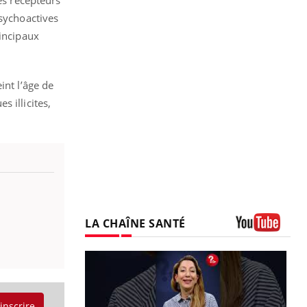
psychoactives
rincipaux
int l’âge de
 illicites,
LA CHAÎNE SANTÉ
Youtube
'inscrire