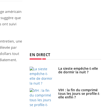
lège américain
, suggère que
s ont suivi
entretien, une
élevée par
dollars tout
EN DIRECT
édiatement.
unya, dengue,
La sieste empêche-t-elle
e : que se passe-
de dormir la nuit ?
s le sud de la
icaments GLP-1
VIH : la fin du comprimé
t-ils aussi les os
tous les jours se profile-t-
elle enfin ?