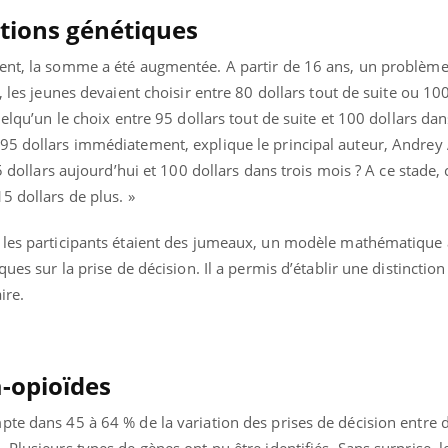
Cytomég
tions génétiques
change d
charge 
enceint
ient, la somme a été augmentée. A partir de 16 ans, un problèm
, les jeunes devaient choisir entre 80 dollars tout de suite ou 100
uelqu’un le choix entre 95 dollars tout de suite et 100 dollars dan
95 dollars immédiatement, explique le principal auteur, Andrey
5 dollars aujourd’hui et 100 dollars dans trois mois ? A ce stade, 
5 dollars de plus. »
 les participants étaient des jumeaux, un modèle mathématique 
ques sur la prise de décision. Il a permis d’établir une distinction
ire.
-opioïdes
pte dans 45 à 64 % de la variation des prises de décision entre 
 Plusieurs types de gènes ont pu être identifiés. Sans surprise, l