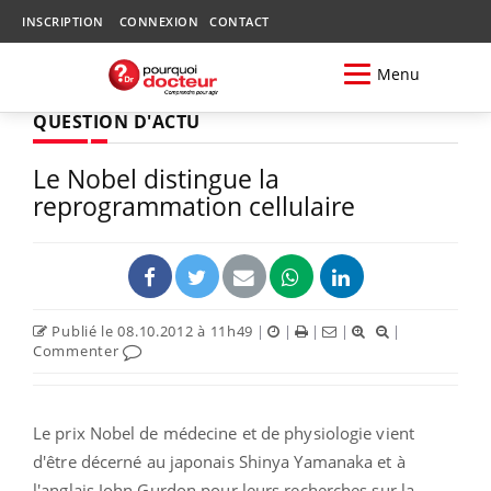
INSCRIPTION
CONNEXION
CONTACT
Menu
QUESTION D'ACTU
Le Nobel distingue la
reprogrammation cellulaire
Publié le 08.10.2012 à 11h49
|
|
|
|
|
Commenter
Le prix Nobel de médecine et de physiologie vient
d'être décerné au japonais Shinya Yamanaka et à
l'anglais John Gurdon pour leurs recherches sur la