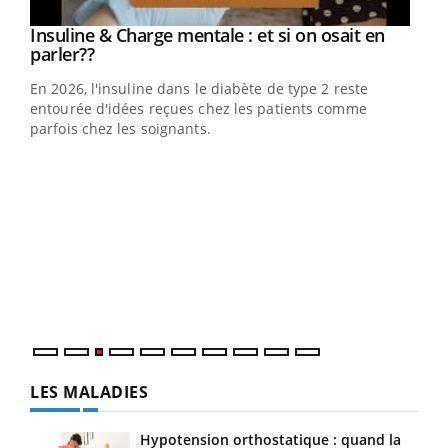
Youtube
Insuline & Charge mentale : et si on osait en
Youtube
Youtube
parler??
En 2026, l'insuline dans le diabète de type 2 reste
entourée d'idées reçues chez les patients comme
parfois chez les soignants.
Ecz
You
pour
L'ét
Vaca
Nos 
LES MALADIES
Hypotension orthostatique : quand la