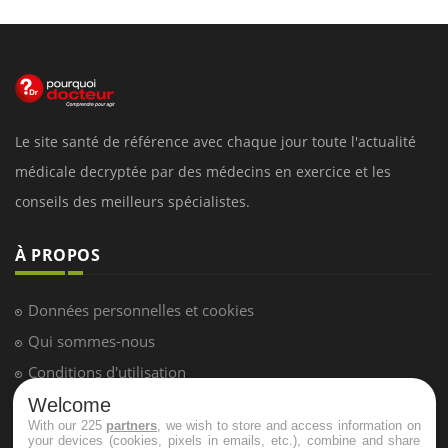
Le site santé de référence avec chaque jour toute l'actualité
médicale decryptée par des médecins en exercice et les
conseils des meilleurs spécialistes.
À PROPOS
Données personnelles et cookies
Qui sommes-nous
Conditions d'utilisation
Plan du site
Welcome
With our 225
partners
, we wish to store and access information on
Mentions Légales
your devices (cookies, pixels in emails, etc.), combine and share