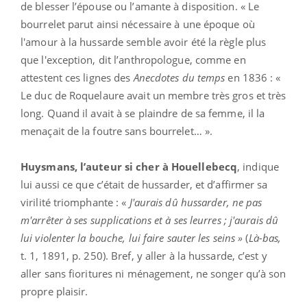
de blesser l’épouse ou l’amante à disposition. « Le
bourrelet parut ainsi nécessaire à une époque où
l'amour à la hussarde semble avoir été la règle plus
que l'exception, dit l’anthropologue, comme en
attestent ces lignes des
Anecdotes du temps
en 1836 : «
Le duc de Roquelaure avait un membre très gros et très
long. Quand il avait à se plaindre de sa femme, il la
menaçait de la foutre sans bourrelet… ».
Huysmans, l’auteur si cher à Houellebecq
, indique
lui aussi ce que c’était de hussarder, et d’affirmer sa
virilité triomphante : «
J'aurais dû hussarder, ne pas
m'arrêter à ses supplications et à ses leurres ; j'aurais dû
lui violenter la bouche, lui faire sauter les seins »
(
Là-bas,
t. 1, 1891, p. 250). Bref, y aller à la hussarde, c’est y
aller sans fioritures ni ménagement, ne songer qu’à son
propre plaisir.