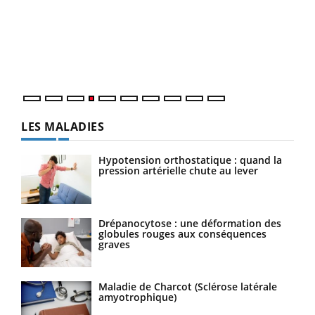
à l
Le Ramadan approche, et, pour de nombreuses
Un é
personnes atteintes de diabète, c'est une période de
mati
questions, de défis, mais ...
numé
LES MALADIES
Hypotension orthostatique : quand la
pression artérielle chute au lever
Drépanocytose : une déformation des
globules rouges aux conséquences
graves
Maladie de Charcot (Sclérose latérale
amyotrophique)