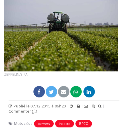
ZEPPELIN/SIPA
Publié le 07.12.2015 à 06h20
|
|
|
|
|
Commenter
Mots clés :
pervers
insecte
BPCO