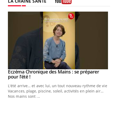
LA CHAÎNE SANTÉ
Youtube
Eczéma Chronique des Mains : se préparer
Youtube
Youtube
pour l’été !
L'été arrive… et avec lui, un tout nouveau rythme de vie !
Vacances, plage, piscine, soleil, activités en plein air…
Nos mains sont ...
Youtube
Diabète & Ramadan 2026
Un 
Youtube
You