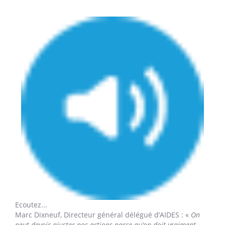
Ecoutez...
Marc Dixneuf,
Directeur général délégué d’AIDES : «
On
peut devoir ajuster nos actions parce qu’on doit vraiment