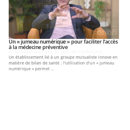
Un « jumeau numérique » pour faciliter l’accès
Youtube
Youtube
à la médecine préventive
Un établissement lié à un groupe mutualiste innove en
e
matière de bilan de santé : l'utilisation d'un « jumeau
numérique » permet ...
COU
You
Coup
vous
épis