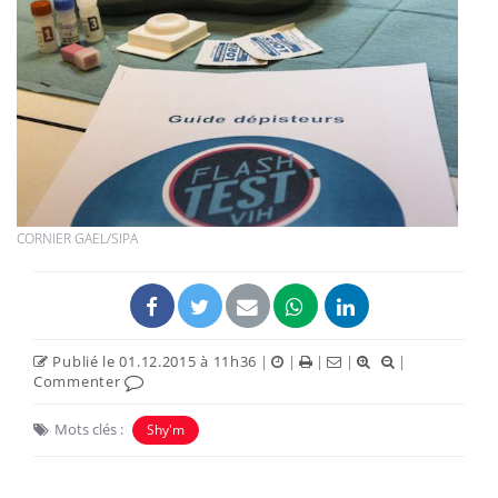
CORNIER GAEL/SIPA
Publié le 01.12.2015 à 11h36
|
|
|
|
|
Commenter
Mots clés :
Shy'm