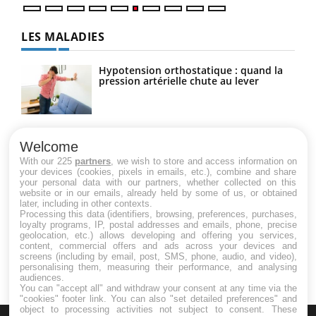
LES MALADIES
Hypotension orthostatique : quand la
pression artérielle chute au lever
Drépanocytose : une déformation des
globules rouges aux conséquences
Welcome
graves
With our 225
partners
, we wish to store and access information on
your devices (cookies, pixels in emails, etc.), combine and share
your personal data with our partners, whether collected on this
website or in our emails, already held by some of us, or obtained
Maladie de Charcot (Sclérose latérale
later, including in other contexts.
amyotrophique)
Processing this data (identifiers, browsing, preferences, purchases,
loyalty programs, IP, postal addresses and emails, phone, precise
geolocation, etc.) allows developing and offering you services,
content, commercial offers and ads across your devices and
screens (including by email, post, SMS, phone, audio, and video),
personalising them, measuring their performance, and analysing
audiences.
You can "accept all" and withdraw your consent at any time via the
"cookies" footer link
. You can also "set detailed preferences" and
object to processing activities not subject to consent. These