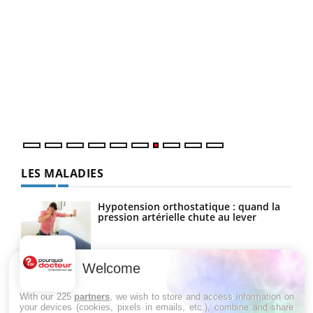
Qua
You
"Les
trav
DRH 
LES MALADIES
Hypotension orthostatique : quand la
pression artérielle chute au lever
Welcome
Drépanocytose : une déformation des
globules rouges aux conséquences
graves
With our 225
partners
, we wish to store and access information on
your devices (cookies, pixels in emails, etc.), combine and share