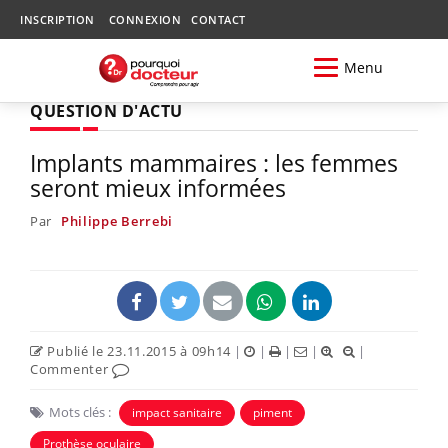
INSCRIPTION
CONNEXION
CONTACT
Menu
QUESTION D'ACTU
Implants mammaires : les femmes
seront mieux informées
Par
Philippe Berrebi
Publié le 23.11.2015 à 09h14
|
|
|
|
|
Commenter
Mots clés :
impact sanitaire
piment
Prothèse oculaire