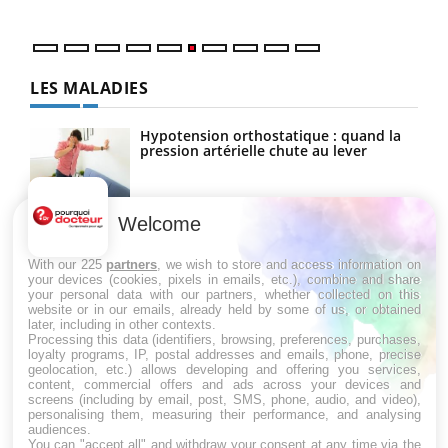
LES MALADIES
Hypotension orthostatique : quand la
pression artérielle chute au lever
Welcome
Drépanocytose : une déformation des
globules rouges aux conséquences
graves
With our 225
partners
, we wish to store and access information on
your devices (cookies, pixels in emails, etc.), combine and share
your personal data with our partners, whether collected on this
website or in our emails, already held by some of us, or obtained
Maladie de Charcot (Sclérose latérale
later, including in other contexts.
amyotrophique)
Processing this data (identifiers, browsing, preferences, purchases,
loyalty programs, IP, postal addresses and emails, phone, precise
geolocation, etc.) allows developing and offering you services,
content, commercial offers and ads across your devices and
screens (including by email, post, SMS, phone, audio, and video),
personalising them, measuring their performance, and analysing
audiences.
You can "accept all" and withdraw your consent at any time via the