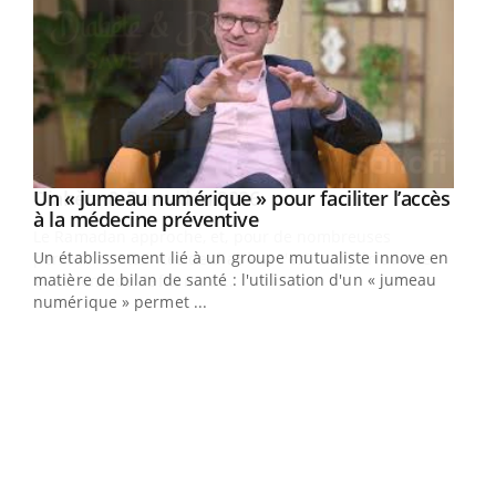
Un « jumeau numérique » pour faciliter l’accès
Youtube
Youtube
à la médecine préventive
Un établissement lié à un groupe mutualiste innove en
e
matière de bilan de santé : l'utilisation d'un « jumeau
numérique » permet ...
COU
You
Coup
vous
épis