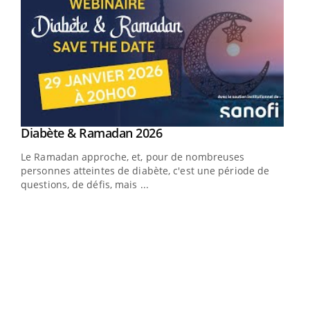
Youtube
Diabète & Ramadan 2026
Youtube
Le Ramadan approche, et, pour de nombreuses
vie !
personnes atteintes de diabète, c'est une période de
…
questions, de défis, mais ...
Un 
You
à l
Un é
mati