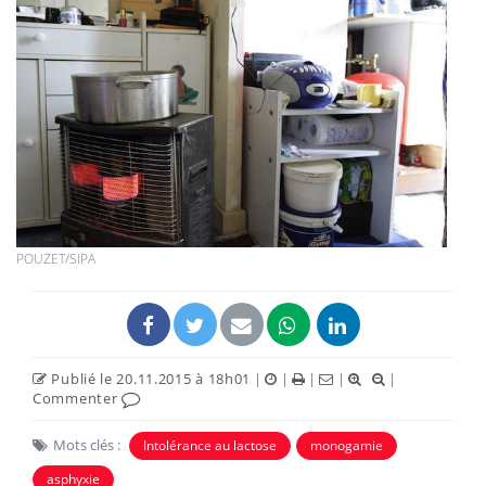
POUZET/SIPA
Publié le 20.11.2015 à 18h01
|
|
|
|
|
Commenter
Mots clés :
Intolérance au lactose
monogamie
asphyxie