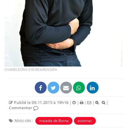
CHAMELEONS EYE/REX/REX/SIPA
Publié le 09.11.2015 à 19h16
|
|
|
|
|
Commenter
Mots clés :
maladie de Borna
estomac