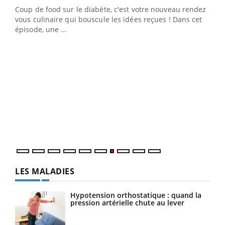
Coup de food sur le diabète, c'est votre nouveau rendez-
 en
vous culinaire qui bouscule les idées reçues ! Dans cet
u
épisode, une ...
Qua
You
"Les
trav
DRH 
LES MALADIES
Hypotension orthostatique : quand la
pression artérielle chute au lever