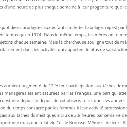
rès d'une heure de plus chaque semaine à leur progéniture que l
 quotidiens prodigués aux enfants (toilette, habillage, repas) pa
s de temps qu'en 1974. Dans le même temps, les mères ont dimi
rejetons chaque semaine. Mais la chercheuse souligne tout de m
tairement dans les activités qui apportent le plus de satisfaction
es auraient augmenté de 12 % leur participation aux tâches dom
s ménagères étaient assurées par les Français, une part qui atte
constante depuis le depuis de cet observatoire, dans les années 
« jumeau numérique » pour
tube
iliter l’accès à la médecine
ation du temps consacré par les femmes à leur activité profession
Youtube
ventive
ançais aux tâches domestiques a crû de 3,8 heures par semaine d
portante mais que relativie Cécile Brousse. Même si de leur cô
établissement lié à un groupe