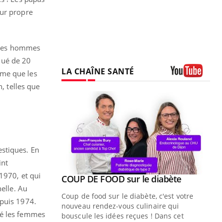
eur propre
r les hommes
nué de 20
LA CHAÎNE SANTÉ
ême que les
Youtube
, telles que
estiques. En
int
1970, et qui
Youtube
COUP DE FOOD sur le diabète
Youtube
nelle. Au
Coup de food sur le diabète, c'est votre
epuis 1974.
nouveau rendez-vous culinaire qui
té les femmes
bouscule les idées reçues ! Dans cet