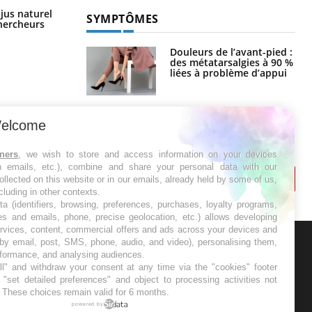
Comment oublier les écrans en
 jus naturel
SYMPTÔMES
vacances ?
chercheurs
Douleurs de l’avant-pied :
des métatarsalgies à 90 %
liées à problème d’appui
Mauvaise haleine : il faut
elcome
améliorer l’hygiène
bucco-dentaire
tners
, we wish to store and access information on your devices
in emails, etc.), combine and share your personal data with our
ollected on this website or in our emails, already held by some of us,
ncluding in other contexts.
ta (identifiers, browsing, preferences, purchases, loyalty programs,
es and emails, phone, precise geolocation, etc.) allows developing
ervices, content, commercial offers and ads across your devices and
 by email, post, SMS, phone, audio, and video), personalising them,
rformance, and analysing audiences.
ER
l" and withdraw your consent at any time via the "cookies" footer
"set detailed preferences" and object to processing activities not
. These choices remain valid for 6 months.
s les semaines les meilleures
powered by