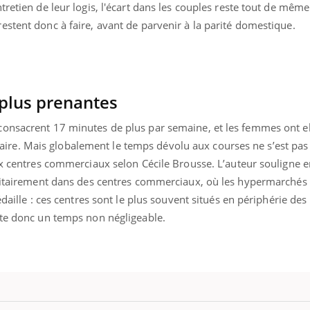
ualiste innove en matière de bilan de
tretien de leur logis, l'écart dans les couples reste tout de mêm
é : l'utilisation d'un « jumeau
stent donc à faire, avant de parvenir à la parité domestique.
érique » permet ...
 plus prenantes
consacrent 17 minutes de plus par semaine, et les femmes ont e
e. Mais globalement le temps dévolu aux courses ne s’est pas
ux centres commerciaux selon Cécile Brousse. L’auteur souligne en
oritairement dans des centres commerciaux, où les hypermarchés
édaille : ces centres sont le plus souvent situés en périphérie des
ote donc un temps non négligeable.