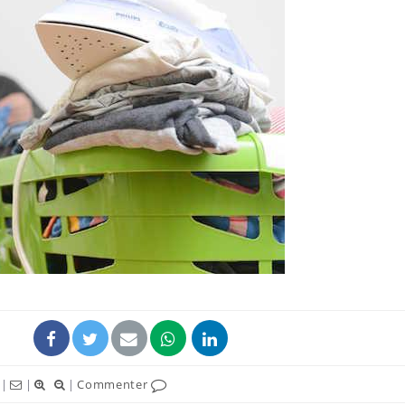
Grossesse et chaleur : ce
que dit la science
Le smartphone nuit-il à
l'apprentissage de la
lecture ?
Mordue par une tique en
vacances, elle reste dans
le coma pendant 42 jours
|
|
|
Commenter