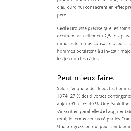
d'aujourd'hui consacrent en effet p
père.
Cécile Brousse précise que les soins
occupent actuellement 2,5 fois plu
minutes le temps consacré à leurs 
hommes persistent à s'investir majori
les jeux ou les câlins.
Peut mieux faire...
Selon l'enquête de l'Ined, les homm
1974, 27 % des diverses contingence
aujourd'hui les 40 %. Une évolution 
Youtube
 Mains : se
Diabète & Ramadan 2026
Un 
Youtube
You
outube
fac
s'inscrit en parallèlle de l'augment
Le Ramadan approche, et, pour de
pré
total, le temps consacré par les Fr
un tout nouveau
nombreuses personnes atteintes de
Une progression qui peut sembler im
Un 
lage, piscine,
diabète, c'est une période de questions, de