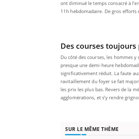
mut
air… Nos mains
défis, mais ...
ont diminué le temps consacré à l'en
sant
11h hebdomadaire. De gros efforts re
num
Des courses toujours
Du côté des courses, les hommes y 
presque une demi-heure hebdomadair
significativement réduit. La faute a
ravitaillement du foyer se fait maj
les prix les plus bas. Revers de la m
agglomérations, et s’y rendre grign
SUR LE MÊME THÈME