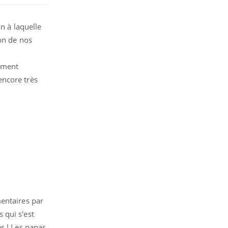
n à laquelle
on de nos
gement
encore très
mentaires par
 qui s'est
s ! Les papas