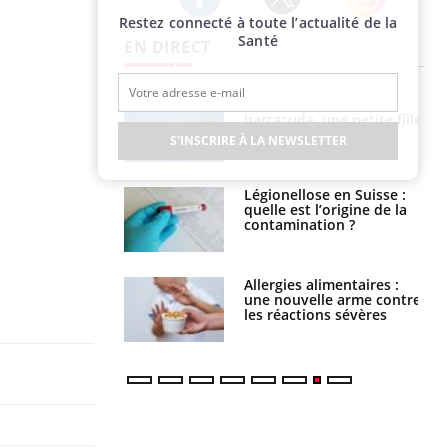
Restez connecté à toute l’actualité de la
Twitter
Facebook
Instagram
Santé
EN DIRECT
Mordue par un
Comment gérer le
barracuda, une petite fille
sommeil des enfants en
secourue grâce à un
vacances ?
S'INSCRIRE À LA NEWSLETTER
réflexe essentiel
Légionellose en Suisse :
Bilan prévention : ce que
quelle est l’origine de la
les kinés pourront
contamination ?
bientôt faire
Allergies alimentaires :
TDAH : quel est ce
une nouvelle arme contre
traitement autorisé aux
les réactions sévères
États-Unis ?