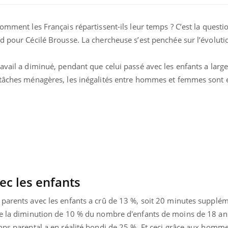
omment les Français répartissent-ils leur temps ? C’est la questio
d pour Cécilé Brousse. La chercheuse s’est penchée sur l’évoluti
avail a diminué, pendant que celui passé avec les enfants a lar
 tâches ménagères, les inégalités entre hommes et femmes sont 
ec les enfants
 parents avec les enfants a crû de 13 %, soit 20 minutes supplé
de la diminution de 10 % du nombre d'enfants de moins de 18 ans
mps parental a en réalité bondi de 25 %. Et ceci grâce aux homme