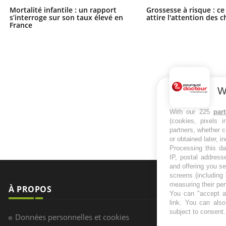
Mortalité infantile : un rapport
Grossesse à risque : ce
s’interroge sur son taux élevé en
attire l'attention des 
France
W
With our 225
par
(cookies, pixels 
partners, whether c
or obtained later, i
Processing this da
IP, postal address
and offering you s
screens (including
measuring their pe
À PROPOS
NEWSLETT
You can "accept al
link
. You can also 
subject to consent
Recevez toute
Données personnelles et cookies
infos santé