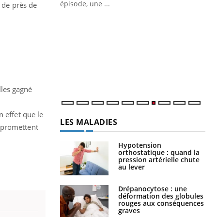
épisode, une ...
e de près de
Quand l’entreprise mise sur le bien
Ec
Youtube
You
Youtube
être global
quo
"Les rendez-vous de la santé et de la
Dan
qualité de vie au travail" de Pourquoi
der
Docteur reçoivent Régis Blugeon, DRH et
com
directeur ...
et é
lles gagné
 effet que le
LES MALADIES
 promettent
Hypotension
orthostatique : quand la
pression artérielle chute
au lever
Drépanocytose : une
déformation des globules
rouges aux conséquences
graves