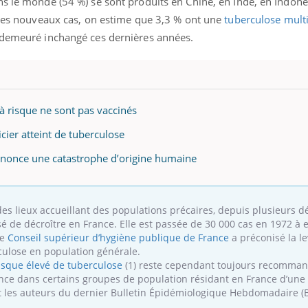
ns le monde (54 %) se sont produits en Chine, en Inde, en Indoné
i les nouveaux cas, on estime que 3,3 % ont une
tuberculose multi
t demeuré inchangé ces dernières années.
à risque ne sont pas vaccinés
icier atteint de tuberculose
énonce une catastrophe d’origine humaine
des lieux accueillant des populations précaires, depuis plusieurs d
é de décroître en France. Elle est passée de 30 000 cas en 1972 à 
le
Conseil supérieur d’hygiène publique de France
a préconisé la l
rculose en population générale.
risque élevé de tuberculose
(1) reste cependant toujours recomman
ance dans certains groupes de population résidant en France d’une
nt les auteurs du dernier Bulletin Épidémiologique Hebdomadaire (