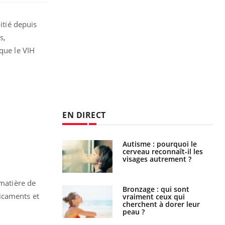
itié depuis
s,
que le VIH
EN DIRECT
ance cardiaque :
Autisme : pourquoi le
 mieux la
cerveau reconnaît-il les
r
visages autrement ?
 matière de
lage des horaires
Bronzage : qui sont
icaments et
quel impact sur le
vraiment ceux qui
 ?
cherchent à dorer leur
peau ?