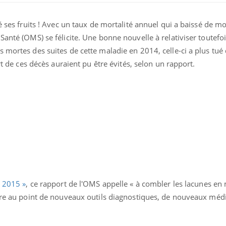
é ses fruits ! Avec un taux de mortalité annuel qui a baissé de mo
Santé (OMS) se félicite. Une bonne nouvelle à relativiser toutefoi
 mortes des suites de cette maladie en 2014, celle-ci a plus tué 
art de ces décès auraient pu être évités, selon un rapport.
TDAH : quel est ce
Insuffis
traitement autorisé aux
comment
États-Unis ?
préveni
t 2015 »
, ce rapport de l'OMS appelle « à combler les lacunes en
Cerveau : le mystère de la
Le déca
ttre au point de nouveaux outils diagnostiques, de nouveaux méd
"madeleine de Proust"
d'été : 
enfin expliqué
sommeil