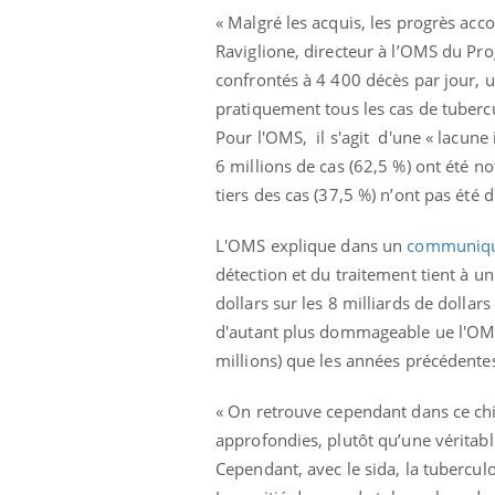
lose en Suisse :
Bilan prévention : ce que
« Malgré les acquis, les progrès acco
t l’origine de la
les kinés pourront
Raviglione, directeur à l’OMS du P
ation ?
bientôt faire
confrontés à 4 400 décès par jour, u
pratiquement tous les cas de tubercul
Pour l'OMS, il s'agit d'une « lacune
6 millions de cas (62,5 %) ont été no
tiers des cas (37,5 %) n’ont pas été 
L'OMS explique dans un
communiqu
détection et du traitement tient à un
dollars sur les 8 milliards de doll
d'autant plus dommageable ue l'OMS 
millions) que les années précédente
« On retrouve cependant dans ce chi
approfondies, plutôt qu’une véritabl
Cependant, avec le sida, la tubercul