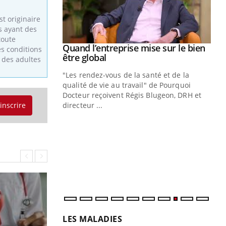
t originaire
s ayant des
toute
Youtube
 diabète
Quand l’entreprise mise sur le bien
Youtube
es conditions
Youtube
être global
 des adultes
e, c'est votre
"Les rendez-vous de la santé et de la
naire qui
qualité de vie au travail" de Pourquoi
 ! Dans cet
Docteur reçoivent Régis Blugeon, DRH et
'inscrire
directeur ...
Ec
You
quo
Dan
der
com
et é
LES MALADIES