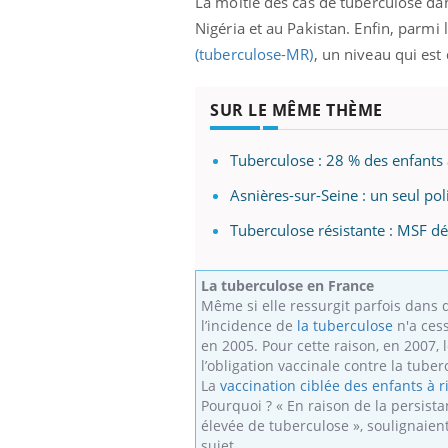
La moitié des cas de tuberculose da
Nigéria et au Pakistan. Enfin, parm
(tuberculose-MR)
, un niveau qui es
SUR LE MÊME THÈME
Tuberculose : 28 % des enfants 
Asnières-sur-Seine : un seul pol
Tuberculose résistante : MSF d
La tuberculose en France
Même si elle ressurgit parfois dans 
l’incidence de
la tuberculose
n'a cess
en 2005. Pour cette raison, en 2007, 
l’obligation vaccinale contre la tube
La
vaccination ciblée des enfants à 
Pourquoi ? « En raison de la persist
élevée de tuberculose », soulignaie
sujet.