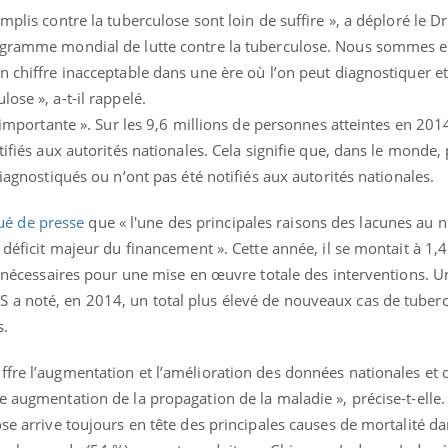
Intolérance au gluten : les
Grossess
mplis contre la tuberculose sont loin de suffire », a déploré le D
nouvelles
pourraie
rogramme mondial de lutte contre la tuberculose. Nous sommes 
recommandations de la
poids d
HAS
n chiffre inacceptable dans une ère où l’on peut diagnostiquer et
ose », a-t-il rappelé.
 importante ». Sur les 9,6 millions de personnes atteintes en 20
tifiés aux autorités nationales. Cela signifie que, dans le monde,
diagnostiqués ou n’ont pas été notifiés aux autorités nationales.
é de presse
que « l'une des principales raisons des lacunes au n
 déficit majeur du financement ». Cette année, il se montait à 1,4
ars nécessaires pour une mise en œuvre totale des interventions.
a noté, en 2014, un total plus élevé de nouveaux cas de tuberc
s.
ffre l’augmentation et l’amélioration des données nationales et 
e augmentation de la propagation de la maladie », précise-t-elle.
ose arrive toujours en tête des principales causes de mortalité 