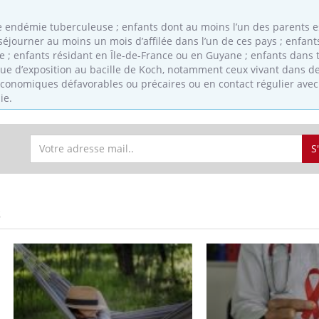
e endémie tuberculeuse ; enfants dont au moins l’un des parents es
 séjourner au moins un mois d’affilée dans l’un de ces pays ; enfant
 ; enfants résidant en Île-de-France ou en Guyane ; enfants dans 
« jumeau numérique » pour
COUP DE FOOD sur le
tube
Youtube
que d’exposition au bacille de Koch, notamment ceux vivant dans d
iliter l’accès à la médecine
conomiques défavorables ou précaires ou en contact régulier avec
Youtube
Coup de food sur le diabèt
ventive
ie.
nouveau rendez-vous culi
établissement lié à un groupe
bouscule les idées reçues
ualiste innove en matière de bilan de
épisode, une ...
é : l'utilisation d'un « jumeau
S
érique » permet ...
S