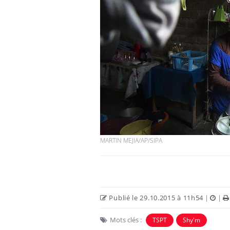
MARTIN MEJIA/AP/SIPA
Publié le 29.10.2015 à 11h54
|
|
Mots clés :
TSPT
Shy'm