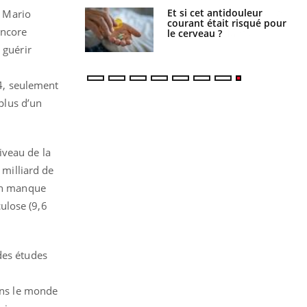
e : ces polluants
Et si cet antidouleur
r Mario
nt influencer le
courant était risqué pour
encore
es enfants
le cerveau ?
 guérir
14, seulement
 plus d’un
iveau de la
 milliard de
 Un manque
ulose (9,6
des études
dans le monde