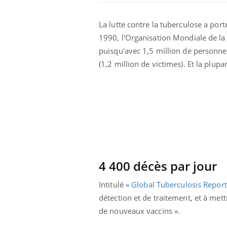
La lutte contre la tuberculose a port
1990, l'Organisation Mondiale de la 
puisqu'avec 1,5 million de personnes
(1,2 million de victimes). Et la plup
ar une tique en
Allergies alimentaires :
, elle reste dans
une nouvelle arme contre
pendant 42 jours
les réactions sévères
4 400 décès par jour
Intitulé
« Global Tuberculosis Repor
par un
Comment gérer le
détection et de traitement, et à me
, une petite fille
sommeil des enfants en
 grâce à un
vacances ?
de nouveaux vaccins ».
ssentiel