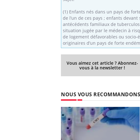
(1) Enfants nés dans un pays de fort
de l’un de ces pays ; enfants devant
antécédents familiaux de tuberculose
Youtube
 Mains : se
Diabète & Ramadan 2026
Un 
Youtube
You
situation jugée par le médecin à ris
outube
fac
de logement défavorables ou socio-é
Le Ramadan approche, et, pour de
pré
originaires d’un pays de forte endém
un tout nouveau
nombreuses personnes atteintes de
Un 
lage, piscine,
diabète, c'est une période de questions, de
mut
air… Nos mains
défis, mais ...
Vous aimez cet article ? Abonnez-
sant
vous à la newsletter !
num
NOUS VOUS RECOMMANDON