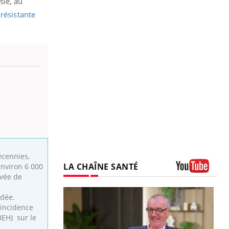
sie, au
résistante
écennies,
LA CHAÎNE SANTÉ
environ 6 000
evée de
Youtube
dée.
 incidence
BEH) sur le