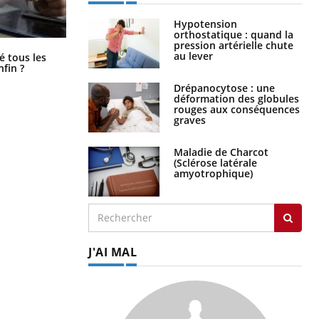
Hypotension
orthostatique : quand la
pression artérielle chute
Pourquoi votre ventre gâche-t-il les
au lever
é tous les
premiers jours de vos vacances ?
nfin ?
Drépanocytose : une
déformation des globules
rouges aux conséquences
graves
Maladie de Charcot
(Sclérose latérale
amyotrophique)
J'AI MAL