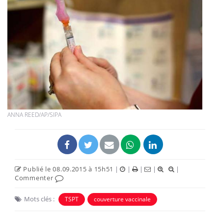
ANNA REED/AP/SIPA
Publié le 08.09.2015 à 15h51
|
|
|
|
|
Commenter
Mots clés :
TSPT
couverture vaccinale