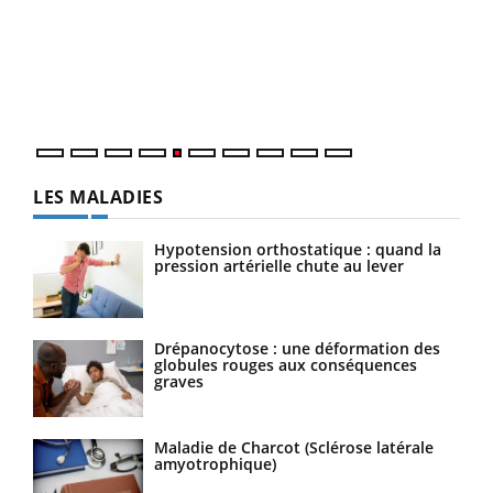
à l
Un é
mati
numé
LES MALADIES
Hypotension orthostatique : quand la
pression artérielle chute au lever
Drépanocytose : une déformation des
globules rouges aux conséquences
graves
Maladie de Charcot (Sclérose latérale
amyotrophique)