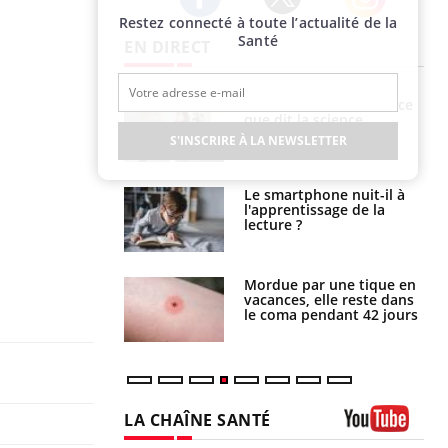
Restez connecté à toute l’actualité de la
Twitter
Facebook
Instagram
Santé
EN DIRECT
haleurs :
Grossesse et chaleur : ce
i le risque de
que dit la science
rimpe-t-il ?
S'INSCRIRE À LA NEWSLETTER
a pourrait-il
Le smartphone nuit-il à
la propagation du
l'apprentissage de la
lecture ?
i manger moins
Mordue par une tique en
éines pourrait
vacances, elle reste dans
ent être bénéfique
le coma pendant 42 jours
LA CHAÎNE SANTÉ
Youtube