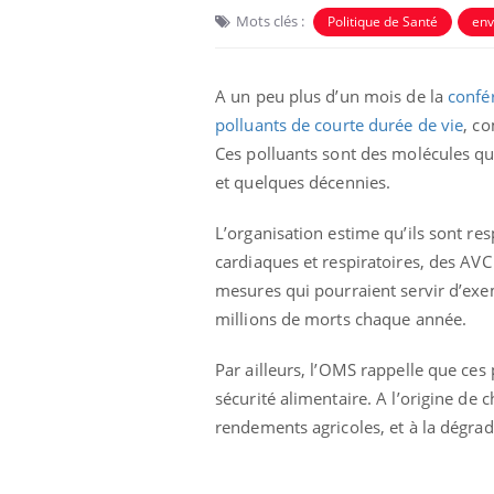
Mots clés :
Politique de Santé
env
A un peu plus d’un mois de la
confér
polluants de courte durée de vie
, c
Ces polluants sont des molécules qu
et quelques décennies.
Eczéma Chronique des Mains :
Car
Youtube
You
Youtube
expliquer ma maladie
pré
L’organisation estime qu’ils sont r
cardiaques et respiratoires, des AV
Il y a des sujets qui sont faciles à aborder...
Fati
mesures qui pourraient servir d’exe
d'autres non ! D'un côté, poser des
mêm
questions sur la maladie d'un proche c'est
care
millions de morts chaque année.
montrer ...
...
Par ailleurs, l’OMS rappelle que ces
sécurité alimentaire. A l’origine de
rendements agricoles, et à la dégrad