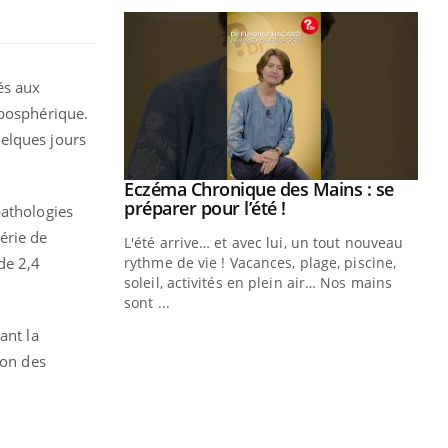
és aux
oposphérique.
uelques jours
ale : et si on
Eczéma Chronique des Mains : se
Youtube
ube
Youtube
préparer pour l’été !
pathologies
érie de
e diabète de type 2
L'été arrive… et avec lui, un tout nouveau
de 2,4
çues chez les
rythme de vie ! Vacances, plage, piscine,
ez les soignants.
soleil, activités en plein air… Nos mains
sont ...
Di
You
ant la
Le 
ion des
nom
dia
défi