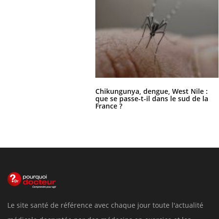
Chikungunya, dengue, West Nile :
que se passe-t-il dans le sud de la
France ?
Le site santé de référence avec chaque jour toute l'actualité