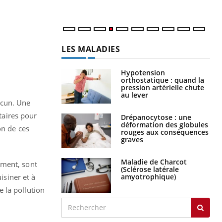
LES MALADIES
Hypotension
orthostatique : quand la
pression artérielle chute
au lever
acun. Une
itaires pour
Drépanocytose : une
déformation des globules
on de ces
rouges aux conséquences
graves
Maladie de Charcot
ement, sont
(Sclérose latérale
amyotrophique)
isiner et à
 la pollution