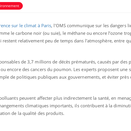
ironnement
ence sur le climat à Paris
, l’OMS communique sur les dangers li
omme le carbone noir (ou suie), le méthane ou encore l’ozone tr
i restent relativement peu de temps dans l'atmosphère, entre q
ence en fer : comprendre pour
Insuline & Charge ment
tube
Youtube
Youtube
Yout
venir
osait en parler??
esponsables de 3,7 millions de décès prématurés, causés par des 
C ou encore des cancers du poumon. Les experts proposent une s
gue, irritabilité, brouillard mental ou
En 2026, l'insuline dans l
mple de politiques publiques aux gouvernements, et éviter près 
e alopécie… Les symptômes de la
reste entourée d'idées re
nce en fer sont multiples ce qui la rend
patients comme parfois ch
 polluants peuvent affecter plus indirectement la santé, en menaç
 changements climatiques importants, ils contribuent à la diminut
ation de la qualité des produits.