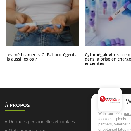
Les médicaments GLP-1 protègent-
Cytomégalovirus : ce q
ils aussi les os ?
dans la prise en char
enceintes
W
À PROPOS
NEWSLETT
With our 225
par
(cookies, pixels 
Recevez toute
Données personnelles et cookies
partners, whether c
infos santé
or obtained later, i
Qui sommes-nous