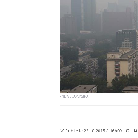
Chikungunya, dengue,
West Nile : que se passe-
t-il dans le sud de la
France ?
Les médicaments GLP-1
protègent-ils aussi les os
?
Cytomégalovirus : ce qui
change dans la prise en
/NEWSCOM/SIPA
charge des femmes
enceintes
Publié le 23.10.2015 à 16h09
|
|