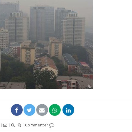
La sieste empêche-t-elle
Fortes c
de dormir la nuit ?
pourquo
noyade g
VIH : la fin du comprimé
Le Viagr
tous les jours se profile-t-
freiner 
elle enfin ?
cancer ?
Pourquoi votre ventre
Pourquo
gâche-t-il les premiers
de prot
jours de vos vacances ?
finalem
|
|
|
Commenter