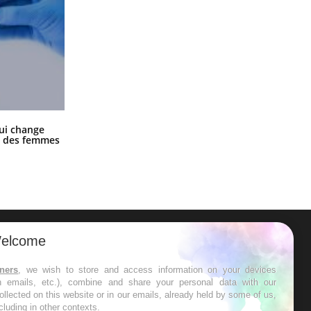
La sieste empêche-t-elle de dormir
ui change
la nuit ?
ge des femmes
elcome
ER
tners
, we wish to store and access information on your devices
in emails, etc.), combine and share your personal data with our
s les semaines les meilleures
ollected on this website or in our emails, already held by some of us,
ncluding in other contexts.