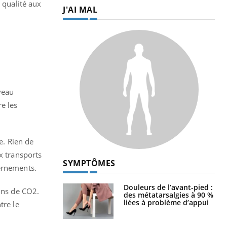
 qualité aux
J'AI MAL
veau
e les
e. Rien de
x transports
SYMPTÔMES
vernements.
Douleurs de l’avant-pied :
ions de CO2.
des métatarsalgies à 90 %
liées à problème d’appui
tre le