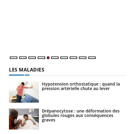
Un 
You
à l
Un é
mati
numé
LES MALADIES
Hypotension orthostatique : quand la
pression artérielle chute au lever
Drépanocytose : une déformation des
globules rouges aux conséquences
graves