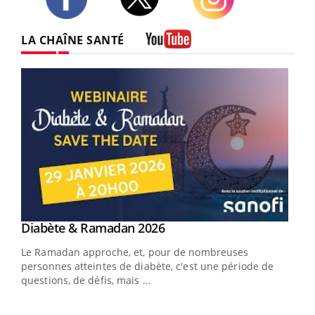
Twitter
Facebook
Instagram
LA CHAÎNE SANTÉ
Youtube
Youtube
Diabète & Ramadan 2026
Youtube
Le Ramadan approche, et, pour de nombreuses
vie !
personnes atteintes de diabète, c'est une période de
…
questions, de défis, mais ...