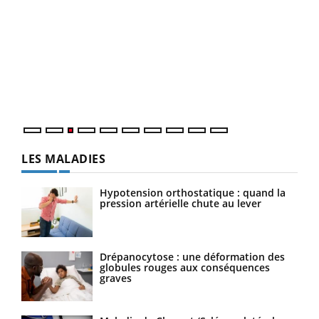
Ecz
You
pour
L'ét
Vaca
Nos 
LES MALADIES
Hypotension orthostatique : quand la
pression artérielle chute au lever
Drépanocytose : une déformation des
globules rouges aux conséquences
graves