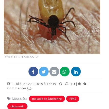
DAVID COLE/REX/REX/SIPA
Publié le 12.10.2015 à 17h19
|
|
|
|
|
Commenter
Mots clés :
maladie de Duchenne
PIMS
diagnostic