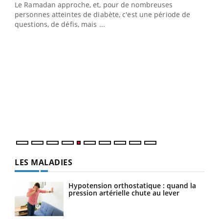
Le Ramadan approche, et, pour de nombreuses
Un établissement lié à un groupe mutualiste innove en
personnes atteintes de diabète, c'est une période de
matière de bilan de santé : l'utilisation d'un « jumeau
questions, de défis, mais ...
numérique » permet ...
COU
You
Coup
vous
épis
LES MALADIES
Hypotension orthostatique : quand la
pression artérielle chute au lever